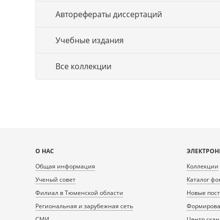
Авторефераты диссертаций
Учебные издания
Все коллекции
Карта
О НАС
ЭЛЕКТРОН
сайта
Общая информация
Коллекции
Ученый совет
Каталог фо
Филиал в Тюменской области
Новые пос
Региональная и зарубежная сеть
Формирован
СМИ
Центр ска