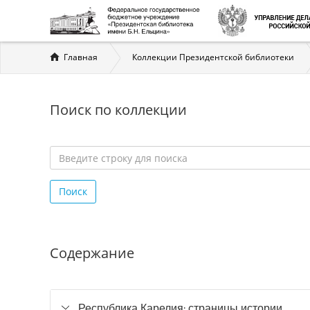
Вы
Главная
Коллекции Президентской библиотеки
здесь
Поиск по коллекции
Введите
строку
Поиск
для
поиска
*
Содержание
Республика Карелия: страницы истории