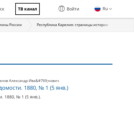
Ru
ск
ТВ канал
Войти
ионы России
Республика Карелия: страницы истории
Терри
анов Александр Ива&#769;нович
мости. 1880, № 1 (5 янв.)
 1880, № 1 (5 янв.).