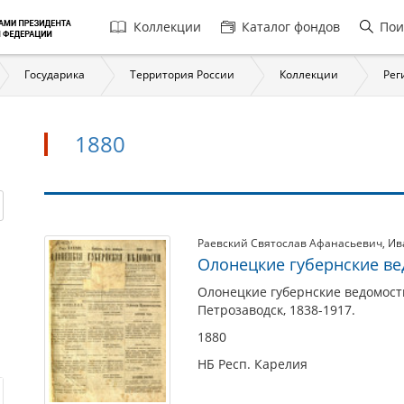
Главная
Коллекции
Каталог фондов
Пои
навигация
Государика
Территория России
Коллекции
Рег
1880
1880
Раевский Святослав Афанасьевич
,
Ив
Олонецкие губернские ведо
Олонецкие губернские ведомости.
Петрозаводск, 1838-1917.
1880
НБ Респ. Карелия