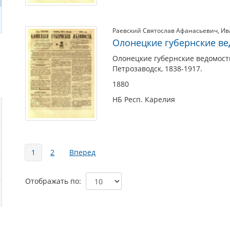
Раевский Святослав Афанасьевич
,
Ив
Олонецкие губернские ведо
Олонецкие губернские ведомости.
Петрозаводск, 1838-1917.
1880
НБ Респ. Карелия
Страницы
1
2
Вперед
Отображать по