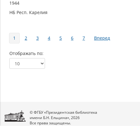
1944
НБ Респ. Карелия
Страницы
1
2
3
4
5
6
7
Вперед
Отображать по
© ФГБУ «Президентская библиотека
имени Б.Н. Ельцина», 2026
Все права защищены.
Мы