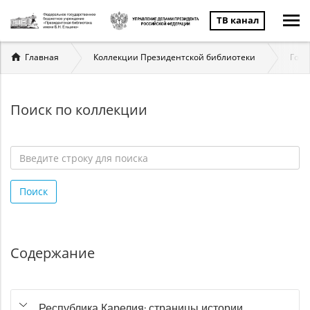
ТВ канал
Вы
Главная
Коллекции Президентской библиотеки
Госу
здесь
Поиск по коллекции
Введите
строку
Поиск
для
поиска
*
Содержание
Республика Карелия: страницы истории