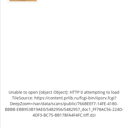
Unable to open [object Object]: HTTP 0 attempting to load
TileSource: https://content.prlib.ru/fcgi-bin/iipsrv.fcgi?
DeepZoom=/var/data/scans/public/766BEEF7-14FE-4180-
BBBB-EBB953B19AE0/5482956/5482957_doc1_FF78AC56-224D-
4DF3-BC75-BB178FA4F4FC.tiff.dzi