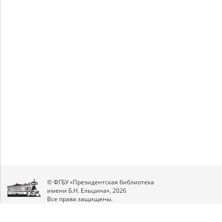
Unable to open [object Object]: HTTP 0
Unable to open [object Object]: HTTP 0 attempting
attempting to load TileSource:
to load TileSource: https://content.prlib.ru/fcgi-
https://content.prlib.ru/fcgi-bin/iipsrv.fcgi?
bin/iipsrv.fcgi?
DeepZoom=/var/data/scans/public/766BEEF7-
DeepZoom=/var/data/scans/public/766BEEF7-
14FE-4180-BBBB-
14FE-4180-BBBB-
EBB953B19AE0/5482956/5482957_doc1_FF78AC56-
EBB953B19AE0/5482956/5482958_doc1_AB379C9E-
224D-4DF3-BC75-BB178FA4F4FC.tiff.dzi
D6C9-422D-8AFE-06B81B10403B.tiff.dzi
1
2
© ФГБУ «Президентская библиотека
имени Б.Н. Ельцина», 2026
Все права защищены.
Мы