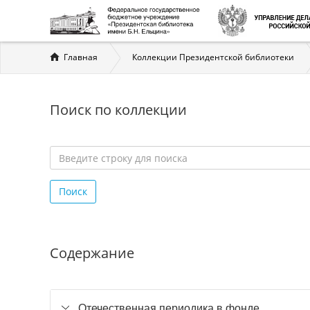
Вы
Главная
Коллекции Президентской библиотеки
здесь
Поиск по коллекции
Введите
строку
Поиск
для
поиска
*
Содержание
Отечественная периодика в фонде