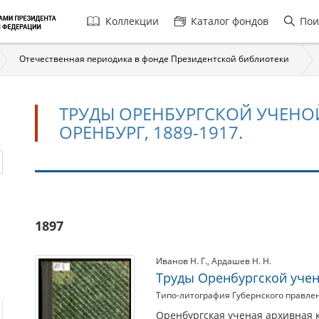
Главная
Коллекции
Каталог фондов
Пои
навигация
Отечественная периодика в фонде Президентской библиотеки
ТРУДЫ ОРЕНБУРГСКОЙ УЧЕНО
ОРЕНБУРГ, 1889-1917.
Труды
1897
Оренбургской
ученой
Иванов Н. Г.
,
Ардашев Н. Н.
архивной
Труды Оренбургской учен
комиссии.
Типо-литография Губернского правле
Оренбург,
Оренбургская ученая архивная 