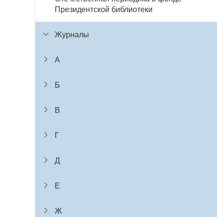
Президентской библиотеки
Журналы
А
Б
В
Г
Д
Е
Ж