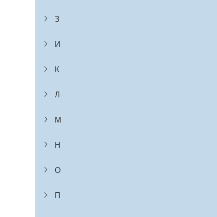
З
И
К
Л
М
Н
О
П