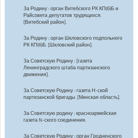
За Родину : орган Витебского РК КП(б)Б и
Райсовета депутатов трудящихся.
[Витебский район].
За Родину : орган Шкловского подпольного
РК КП(б)Б. [Шкловский район].
За Советскую Родину : [газета
Ленинградского штаба партизанского
движения].
За Советскую Родину : газета Н-ской
партизанской бригады. [Минская область].
За Советскую родину : красноармейская
газета N-ского соединения.
За Советскую Родину : орган Гродненского