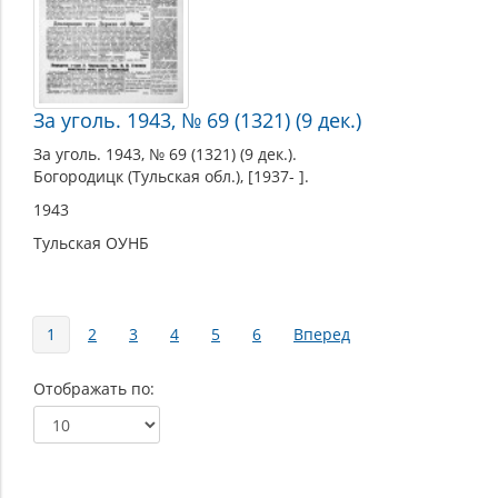
За уголь. 1943, № 69 (1321) (9 дек.)
За уголь. 1943, № 69 (1321) (9 дек.).
Богородицк (Тульская обл.), [1937- ].
1943
Тульская ОУНБ
Страницы
1
2
3
4
5
6
Вперед
Отображать по