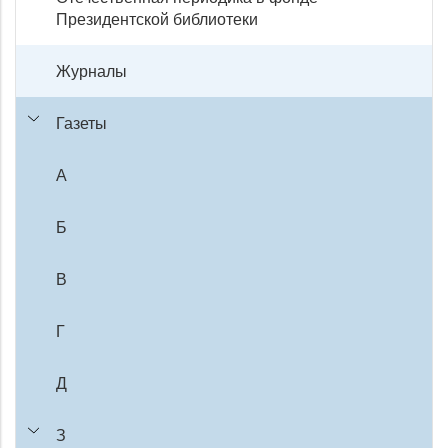
Президентской библиотеки
Журналы
Газеты
А
Б
В
Г
Д
З