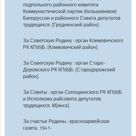
подпольного районного комитета
Коммунистической партии (большевиков)
Белоруссии и районного Совета депутатов
трудящихся. [Гродненский район].
За Советскую Родину : орган Климовичского
РК КП(б)Б. [Климовичский район].
За Советскую Родину : орган Старо-
Дорожского РК КП(б)Б. [Стародорожский
район].
За Советы : орган Сопоцкинского РК КП(б)Б
и Исполкома райсовета депутатов
трудящихся. М[инск].
За счастье Родины : красноармейская
газета. 1941-