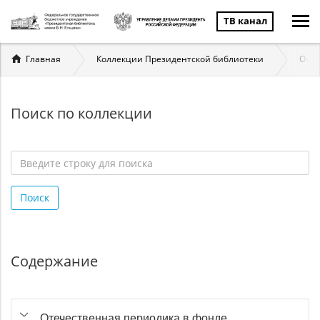
ТВ канал
Вы
Главная
Коллекции Президентской библиотеки
Отеч
здесь
Поиск по коллекции
Введите
строку
Поиск
для
поиска
*
Содержание
Отечественная периодика в фонде