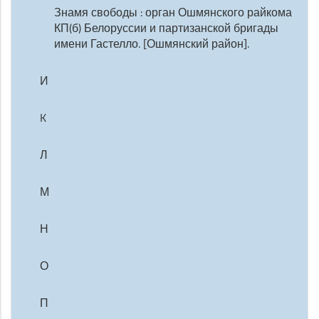
Знамя свободы : орган Ошмянского райкома
КП(б) Белоруссии и партизанской бригады
имени Гастелло. [Ошмянский район].
И
K
Л
М
Н
О
П