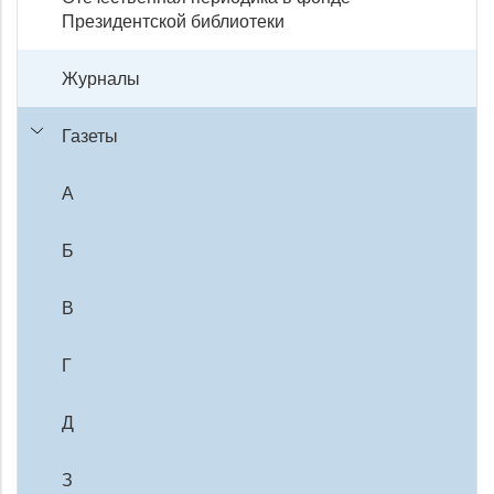
Президентской библиотеки
Журналы
Газеты
А
Б
В
Г
Д
З