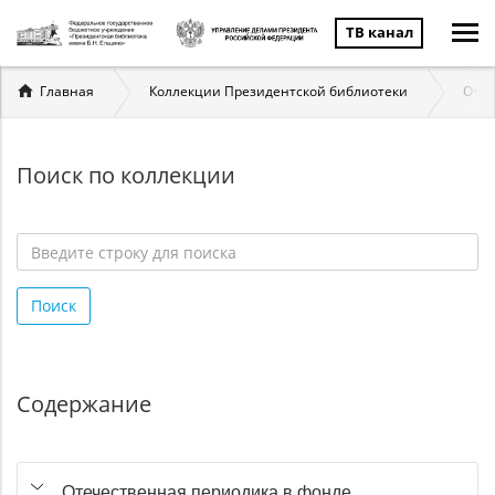
ТВ канал
Вы
Главная
Коллекции Президентской библиотеки
Отеч
здесь
Поиск по коллекции
Введите
строку
Поиск
для
поиска
*
Содержание
Отечественная периодика в фонде