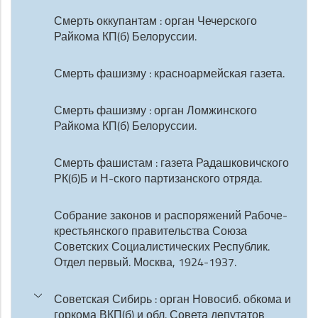
Смерть оккупантам : орган Чечерского
Райкома КП(б) Белоруссии.
Смерть фашизму : красноармейская газета.
Смерть фашизму : орган Ломжинского
Райкома КП(б) Белоруссии.
Смерть фашистам : газета Радашковичского
РК(б)Б и Н-ского партизанского отряда.
Собрание законов и распоряжений Рабоче-
крестьянского правительства Союза
Советских Социалистических Республик.
Отдел первый. Москва, 1924-1937.
Советская Сибирь : орган Новосиб. обкома и
горкома ВКП(б) и обл. Совета депутатов