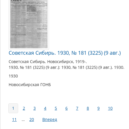
Советская Сибирь. 1930, № 181 (3225) (9 авг.)
Советская Сибирь. Новосибирск, 1919-.
1930, № 181 (3225) (9 авг.): 1930, № 181 (3225) (9 авг.). 1930.
1930
Новосибирская ГОНБ
Страницы
1
2
3
4
5
6
7
8
9
10
11
…
20
Вперед