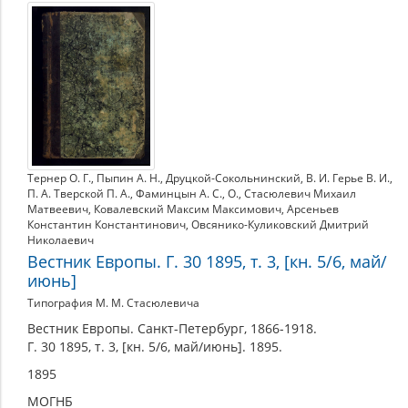
1895
Тернер О. Г.
,
Пыпин А. Н.
,
Друцкой-Сокольнинский
,
В. И. Герье В. И.
,
П. А. Тверской П. А.
,
Фаминцын А. С.
,
О.
,
Стасюлевич Михаил
Матвеевич
,
Ковалевский Максим Максимович
,
Арсеньев
Константин Константинович
,
Овсянико-Куликовский Дмитрий
Николаевич
Вестник Европы. Г. 30 1895, т. 3, [кн. 5/6, май/
июнь]
Типография М. М. Стасюлевича
Вестник Европы. Санкт-Петербург, 1866-1918.
Г. 30 1895, т. 3, [кн. 5/6, май/июнь]. 1895.
1895
МОГНБ