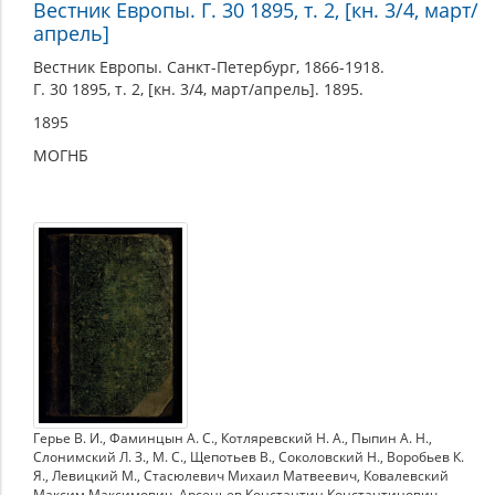
Вестник Европы. Г. 30 1895, т. 2, [кн. 3/4, март/
апрель]
Вестник Европы. Санкт-Петербург, 1866-1918.
Г. 30 1895, т. 2, [кн. 3/4, март/апрель]. 1895.
1895
МОГНБ
Герье В. И.
,
Фаминцын А. С.
,
Котляревский Н. А.
,
Пыпин А. Н.
,
Слонимский Л. З.
,
М. С.
,
Щепотьев В.
,
Соколовский Н.
,
Воробьев К.
Я.
,
Левицкий М.
,
Стасюлевич Михаил Матвеевич
,
Ковалевский
Максим Максимович
,
Арсеньев Константин Константинович
,