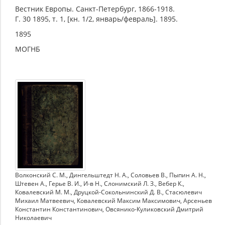
Вестник Европы. Санкт-Петербург, 1866-1918.
Г. 30 1895, т. 1, [кн. 1/2, январь/февраль]. 1895.
1895
МОГНБ
Волконский С. М.
,
Дингельштедт Н. А.
,
Соловьев В.
,
Пыпин А. Н.
,
Штевен А.
,
Герье В. И.
,
И-в Н.
,
Слонимский Л. З.
,
Вебер К.
,
Ковалевский М. М.
,
Друцкой-Сокольнинский Д. В.
,
Стасюлевич
Михаил Матвеевич
,
Ковалевский Максим Максимович
,
Арсеньев
Константин Константинович
,
Овсянико-Куликовский Дмитрий
Николаевич