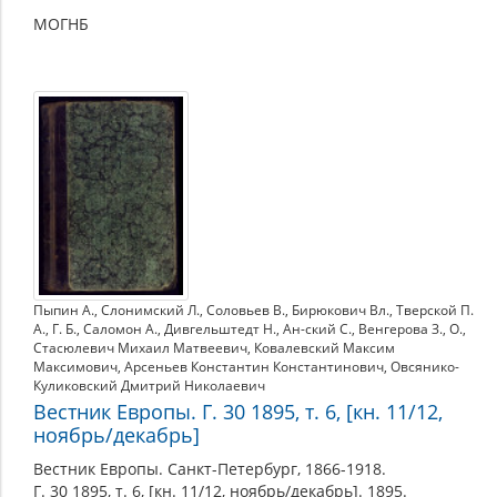
МОГНБ
Пыпин А.
,
Слонимский Л.
,
Соловьев В.
,
Бирюкович Вл.
,
Тверской П.
А.
,
Г. Б.
,
Саломон А.
,
Дивгельштедт Н.
,
Ан-ский С.
,
Венгерова З.
,
О.
,
Стасюлевич Михаил Матвеевич
,
Ковалевский Максим
Максимович
,
Арсеньев Константин Константинович
,
Овсянико-
Куликовский Дмитрий Николаевич
Вестник Европы. Г. 30 1895, т. 6, [кн. 11/12,
ноябрь/декабрь]
Вестник Европы. Санкт-Петербург, 1866-1918.
Г. 30 1895, т. 6, [кн. 11/12, ноябрь/декабрь]. 1895.