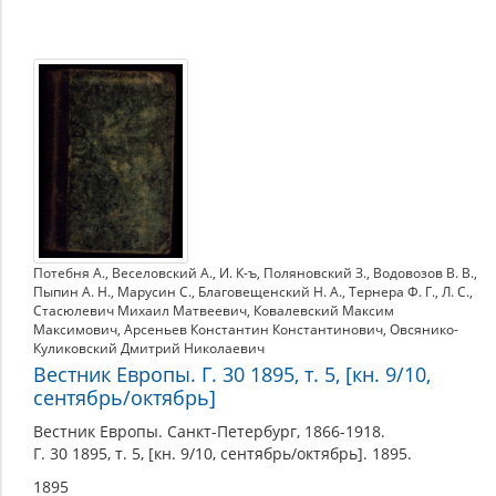
Потебня А.
,
Веселовский А.
,
И. К-ъ
,
Поляновский З.
,
Водовозов В. В.
,
Пыпин А. Н.
,
Марусин С.
,
Благовещенский Н. А.
,
Тернера Ф. Г.
,
Л. С.
,
Стасюлевич Михаил Матвеевич
,
Ковалевский Максим
Максимович
,
Арсеньев Константин Константинович
,
Овсянико-
Куликовский Дмитрий Николаевич
Вестник Европы. Г. 30 1895, т. 5, [кн. 9/10,
сентябрь/октябрь]
Вестник Европы. Санкт-Петербург, 1866-1918.
Г. 30 1895, т. 5, [кн. 9/10, сентябрь/октябрь]. 1895.
1895