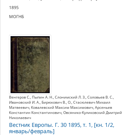
1895
МОГНБ
Венгеров С.
,
Пыпин А. Н.
,
Слонимский Л. З.
,
Соловьев В. С.
,
Ивановский И. А.
,
Бирюкович В.
,
О.
,
Стасюлевич Михаил
Матвеевич
,
Ковалевский Максим Максимович
,
Арсеньев
Константин Константинович
,
Овсянико-Куликовский Дмитрий
Николаевич
Вестник Европы. Г. 30 1895, т. 1, [кн. 1/2,
январь/февраль]