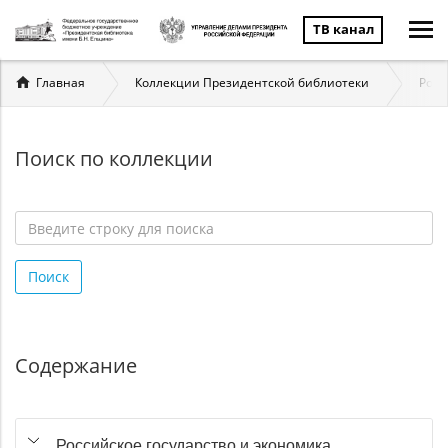
ТВ канал
Вы
Главная
Коллекции Президентской библиотеки
Росс
здесь
Поиск по коллекции
Введите
строку
Поиск
для
поиска
*
Содержание
Российское государство и экономика