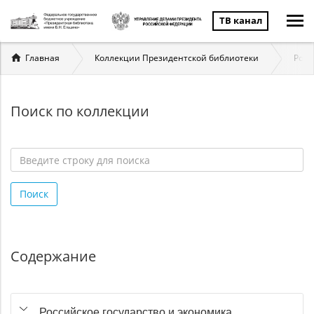
ТВ канал
Вы
Главная
Коллекции Президентской библиотеки
Росс
здесь
Поиск по коллекции
Введите
строку
Поиск
для
поиска
*
Содержание
Российское государство и экономика