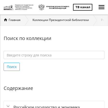
ТВ канал
Вы
Главная
Коллекции Президентской библиотеки
Росс
здесь
Поиск по коллекции
Введите
строку
Поиск
для
поиска
*
Содержание
Российское государство и экономика