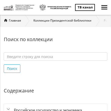
ТВ канал
Вы
Главная
Коллекции Президентской библиотеки
Росс
здесь
Поиск по коллекции
Введите
строку
Поиск
для
поиска
*
Содержание
Российское государство и экономика