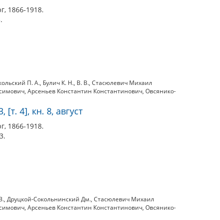
г, 1866-1918.
.
ольский П. А.
,
Булич К. Н.
,
В. В.
,
Стасюлевич Михаил
ксимович
,
Арсеньев Константин Константинович
,
Овсянико-
[т. 4], кн. 8, август
г, 1866-1918.
3.
З.
,
Друцкой-Сокольнинский Дм.
,
Стасюлевич Михаил
ксимович
,
Арсеньев Константин Константинович
,
Овсянико-