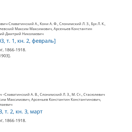
вич-Славатинский А.
,
Кони А. Ф.
,
Слонимский Л. З.
,
Бух Л. К.
,
левский Максим Максимович
,
Арсеньев Константин
кий Дмитрий Николаевич
, т. 1, кн. 2, февраль]
г, 1866-1918.
1903].
 –Славатинский А. В.
,
Слонимский Л. З.
,
М. Ст.
,
Стасюлевич
ксим Максимович
,
Арсеньев Константин Константинович
,
олаевич
 т. 2, кн. 3, март
г, 1866-1918.