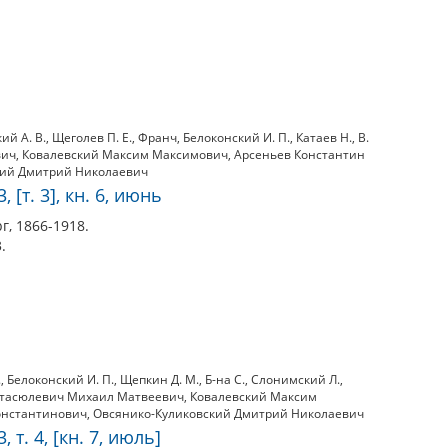
ий А. В.
,
Щеголев П. Е.
,
Франч
,
Белоконский И. П.
,
Катаев Н.
,
В.
вич
,
Ковалевский Максим Максимович
,
Арсеньев Константин
кий Дмитрий Николаевич
 [т. 3], кн. 6, июнь
г, 1866-1918.
.
.
,
Белоконский И. П.
,
Щепкин Д. М.
,
Б-на С.
,
Слонимский Л.
,
тасюлевич Михаил Матвеевич
,
Ковалевский Максим
онстантинович
,
Овсянико-Куликовский Дмитрий Николаевич
 т. 4, [кн. 7, июль]