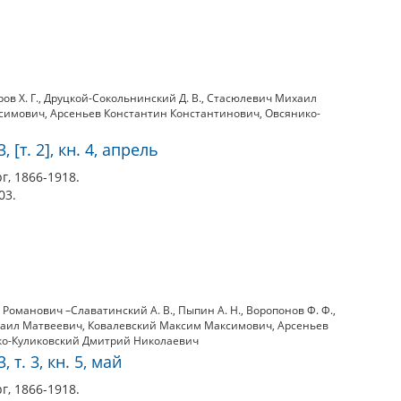
ов Х. Г.
,
Друцкой-Сокольнинский Д. В.
,
Стасюлевич Михаил
ксимович
,
Арсеньев Константин Константинович
,
Овсянико-
 [т. 2], кн. 4, апрель
г, 1866-1918.
03.
,
Романович –Славатинский А. В.
,
Пыпин А. Н.
,
Воропонов Ф. Ф.
,
аил Матвеевич
,
Ковалевский Максим Максимович
,
Арсеньев
о-Куликовский Дмитрий Николаевич
 т. 3, кн. 5, май
г, 1866-1918.