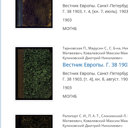
Вестник Европы. Санкт-Петербур
Г. 38 1903, т. 4, [кн. 7, июль]. 1903
1903
МОГНБ
Тарновская П.
,
Марусин С.
,
С. Б-на
,
Ник
Матвеевич
,
Ковалевский Максим Ма
Куликовский Дмитрий Николаевич
Вестник Европы. Г. 38 1903, 
Вестник Европы. Санкт-Петербур
Г. 38 1903, [т. 4], кн. 8, август. 190
1903
МОГНБ
Рапопорт С. И.
,
П. А. Т.
,
Слонимский Л. 
Матвеевич
,
Ковалевский Максим Ма
Куликовский Дмитрий Николаевич