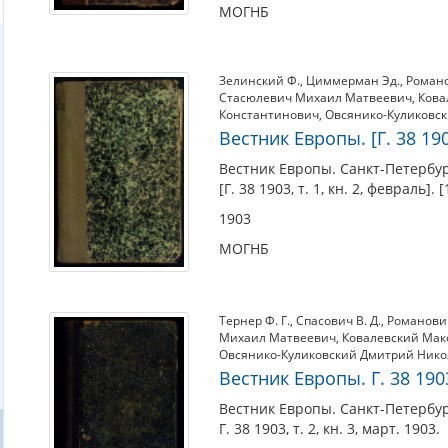
МОГНБ
Зелинский Ф.
,
Циммерман Эд.
,
Романо
Стасюлевич Михаил Матвеевич
,
Кова
Константинович
,
Овсянико-Куликовс
Вестник Европы. [Г. 38 1903
Вестник Европы. Санкт-Петербур
[Г. 38 1903, т. 1, кн. 2, февраль]. [
1903
МОГНБ
Тернер Ф. Г.
,
Спасович В. Д.
,
Романович
Михаил Матвеевич
,
Ковалевский Ма
Овсянико-Куликовский Дмитрий Ник
Вестник Европы. Г. 38 1903,
Вестник Европы. Санкт-Петербур
Г. 38 1903, т. 2, кн. 3, март. 1903.