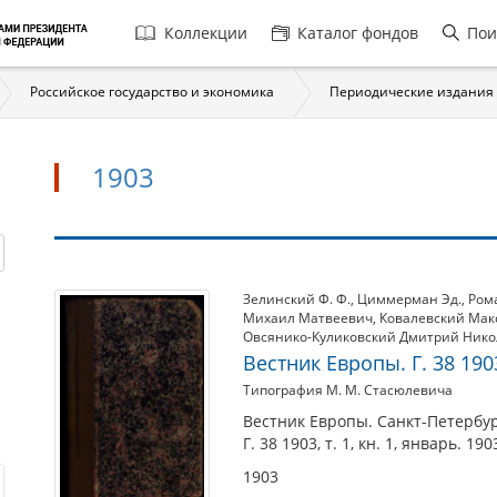
Главная
Коллекции
Каталог фондов
Пои
навигация
Российское государство и экономика
Периодические издания
1903
1903
Зелинский Ф. Ф.
,
Циммерман Эд.
,
Ром
Михаил Матвеевич
,
Ковалевский Ма
Овсянико-Куликовский Дмитрий Ник
Вестник Европы. Г. 38 1903,
Типография М. М. Стасюлевича
Вестник Европы. Санкт-Петербур
Г. 38 1903, т. 1, кн. 1, январь. 190
1903