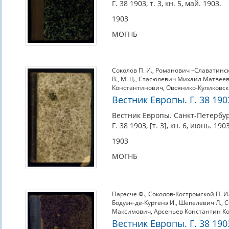
Г. 38 1903, т. 3, кн. 5, май. 1903.
1903
МОГНБ
Соколов П. И.
,
Романович –Славатинск
В.
,
М. Ц.
,
Стасюлевич Михаил Матвее
Константинович
,
Овсянико-Куликовс
Вестник Европы. Г. 38 1903,
Вестник Европы. Санкт-Петербур
Г. 38 1903, [т. 3], кн. 6, июнь. 1903
1903
МОГНБ
Парэсче Ф.
,
Соколов-Костромской П. И
Бодуэн-де-Куртенэ И.
,
Шепелевич Л.
,
С
Максимович
,
Арсеньев Константин К
Вестник Европы. Г. 38 1903,