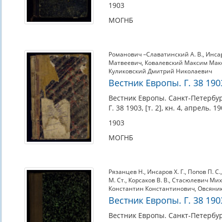
1903
МОГНБ
Романович –Славатинский А. В.
,
Инсар
Матвеевич
,
Ковалевский Максим Ма
Куликовский Дмитрий Николаевич
Вестник Европы. Г. 38 1903,
Вестник Европы. Санкт-Петербур
Г. 38 1903, [т. 2], кн. 4, апрель. 19
1903
МОГНБ
Рязанцев Н.
,
Инсаров Х. Г.
,
Попов П. С.
М. Ст.
,
Корсаков В. В.
,
Стасюлевич Мих
Константин Константинович
,
Овсяник
Вестник Европы. Г. 38 1903,
Вестник Европы. Санкт-Петербур