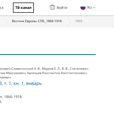
Ru
ск
ТВ канал
Войти
Вестник Европы. СПб., 1866-1918.
1903
анович-Славатинский А. В.
,
Марков Е. Л.
,
В. В.
,
Стасюлевич
ксим Максимович
,
Арсеньев Константин Константинович
,
олаевич
 т. 1, кн. 1, январь
г, 1866-1918.
3.