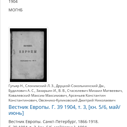
1904
МОГНБ
Гугьяр Н.
,
Слонимский Л. З.
,
Друцкой-Сокольнинский Дм.
,
Будилович А. С.
,
Захарьин И.
,
В. В.
,
Стасюлевич Михаил Матвеевич
,
Ковалевский Максим Максимович
,
Арсеньев Константин
Константинович
,
Овсянико-Куликовский Дмитрий Николаевич
Вестник Европы. Г. 39 1904, т. 3, [кн. 5/6, май/
июнь]
Вестник Европы. Санкт-Петербург, 1866-1918.