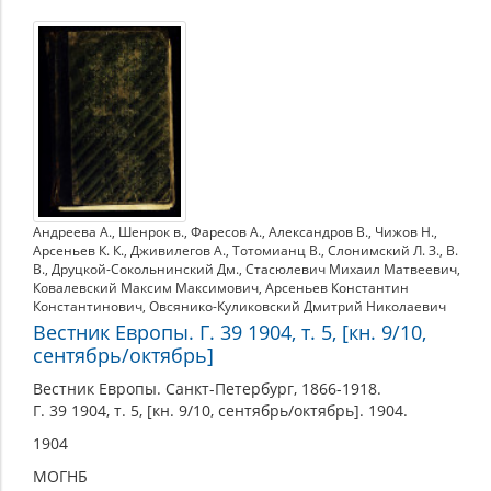
Андреева А.
,
Шенрок в.
,
Фаресов А.
,
Александров В.
,
Чижов Н.
,
Арсеньев К. К.
,
Дживилегов А.
,
Тотомианц В.
,
Слонимский Л. З.
,
В.
В.
,
Друцкой-Сокольнинский Дм.
,
Стасюлевич Михаил Матвеевич
,
Ковалевский Максим Максимович
,
Арсеньев Константин
Константинович
,
Овсянико-Куликовский Дмитрий Николаевич
Вестник Европы. Г. 39 1904, т. 5, [кн. 9/10,
сентябрь/октябрь]
Вестник Европы. Санкт-Петербург, 1866-1918.
Г. 39 1904, т. 5, [кн. 9/10, сентябрь/октябрь]. 1904.
1904
МОГНБ