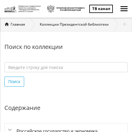
ТВ канал
Вы
Главная
Коллекции Президентской библиотеки
Росс
здесь
Поиск по коллекции
Введите
строку
Поиск
для
поиска
*
Содержание
Российское государство и экономика