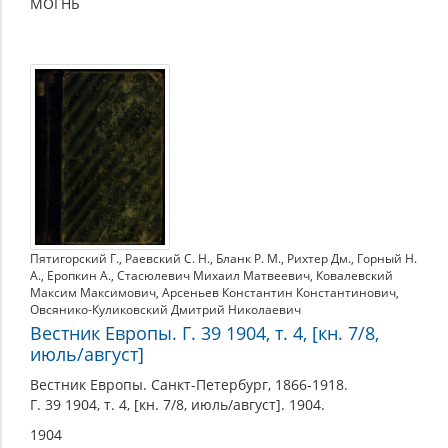
МОГНБ
Пятигорский Г.
,
Раевский С. Н.
,
Бланк Р. М.
,
Рихтер Дм.
,
Горный Н.
А.
,
Еропкин А.
,
Стасюлевич Михаил Матвеевич
,
Ковалевский
Максим Максимович
,
Арсеньев Константин Константинович
,
Овсянико-Куликовский Дмитрий Николаевич
Вестник Европы. Г. 39 1904, т. 4, [кн. 7/8,
июль/август]
Вестник Европы. Санкт-Петербург, 1866-1918.
Г. 39 1904, т. 4, [кн. 7/8, июль/август]. 1904.
1904