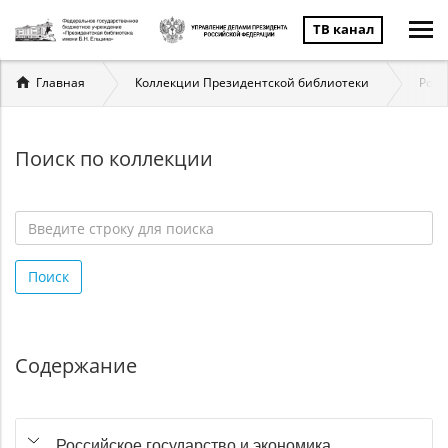
ТВ канал
Вы
Главная
Коллекции Президентской библиотеки
Росс
здесь
Поиск по коллекции
Введите
строку
Поиск
для
поиска
*
Содержание
Российское государство и экономика