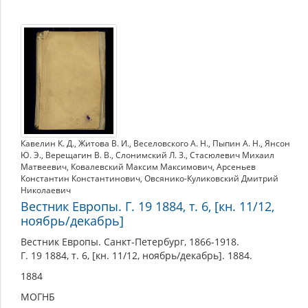
Кавелин К. Д.
,
Житова В. И.
,
Веселовского А. Н.
,
Пыпин А. Н.
,
Янсон
Ю. Э.
,
Верещагин В. В.
,
Слонимский Л. З.
,
Стасюлевич Михаил
Матвеевич
,
Ковалевский Максим Максимович
,
Арсеньев
Константин Константинович
,
Овсянико-Куликовский Дмитрий
Николаевич
Вестник Европы. Г. 19 1884, т. 6, [кн. 11/12,
ноябрь/декабрь]
Вестник Европы. Санкт-Петербург, 1866-1918.
Г. 19 1884, т. 6, [кн. 11/12, ноябрь/декабрь]. 1884.
1884
МОГНБ