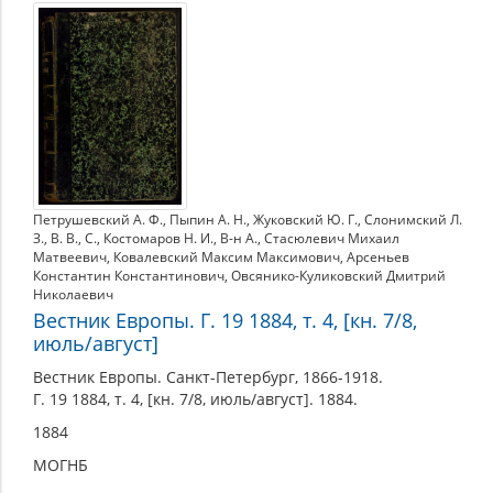
1884
Петрушевский А. Ф.
,
Пыпин А. Н.
,
Жуковский Ю. Г.
,
Слонимский Л.
З.
,
В. В.
,
С.
,
Костомаров Н. И.
,
В-н А.
,
Стасюлевич Михаил
Матвеевич
,
Ковалевский Максим Максимович
,
Арсеньев
Константин Константинович
,
Овсянико-Куликовский Дмитрий
Николаевич
Вестник Европы. Г. 19 1884, т. 4, [кн. 7/8,
июль/август]
Вестник Европы. Санкт-Петербург, 1866-1918.
Г. 19 1884, т. 4, [кн. 7/8, июль/август]. 1884.
1884
МОГНБ