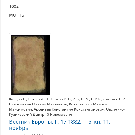
1882
МОГНБ
Карцов Е.
,
Пыпин А. Н.
,
Стасов В. В.
,
А-н
,
N. N.
,
G.R.G.
,
Лихачев В. А.
,
Стасюлевич Михаил Матвеевич
,
Ковалевский Максим
Максимович
,
Арсеньев Константин Константинович
,
Овсянико-
Куликовский Дмитрий Николаевич
Вестник Европы. Г. 17 1882, т. 6, кн. 11,
ноябрь