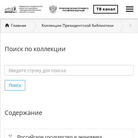
ТВ канал
Вы
Главная
Коллекции Президентской библиотеки
Росс
здесь
Поиск по коллекции
Введите
строку
Поиск
для
поиска
*
Содержание
Российское государство и экономика