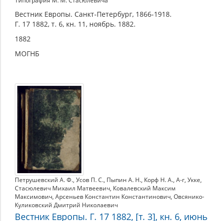
Типография М. М. Стасюлевича
Вестник Европы. Санкт-Петербург, 1866-1918.
Г. 17 1882, т. 6, кн. 11, ноябрь. 1882.
1882
МОГНБ
Петрушевский А. Ф.
,
Усов П. С.
,
Пыпин А. Н.
,
Корф Н. А.
,
А-г
,
Укке
,
Стасюлевич Михаил Матвеевич
,
Ковалевский Максим
Максимович
,
Арсеньев Константин Константинович
,
Овсянико-
Куликовский Дмитрий Николаевич
Вестник Европы. Г. 17 1882, [т. 3], кн. 6, июнь