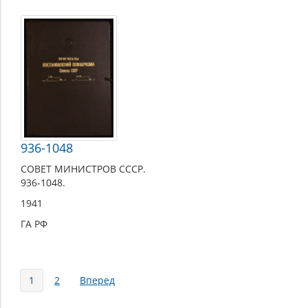
936-1048
СОВЕТ МИНИСТРОВ СССР.
936-1048.
1941
ГА РФ
Страницы
1
2
Вперед