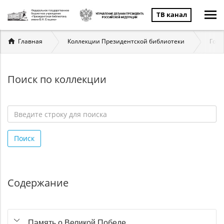
ТВ канал
Вы
Главная
Коллекции Президентской библиотеки
Госу
здесь
Поиск по коллекции
Введите
строку
Поиск
для
поиска
*
Содержание
Память о Великой Победе