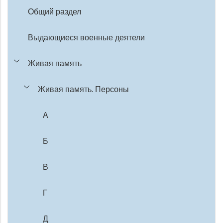
Общий раздел
Выдающиеся военные деятели
Живая память
Живая память. Персоны
А
Б
В
Г
Д