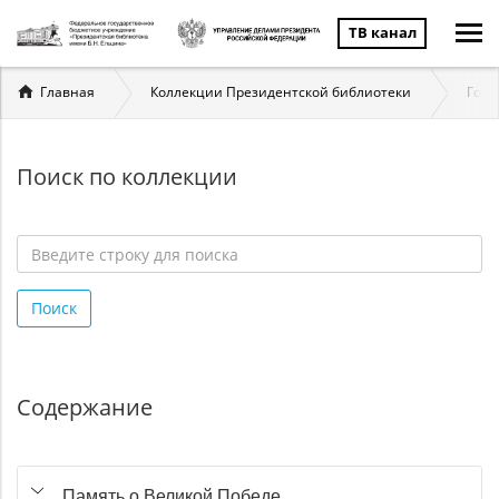
ТВ канал
Вы
Главная
Коллекции Президентской библиотеки
Госу
здесь
Поиск по коллекции
Введите
строку
Поиск
для
поиска
*
Содержание
Память о Великой Победе