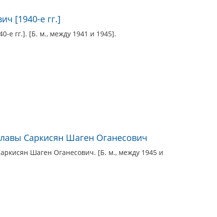
ч [1940-е гг.]
е гг.]. [Б. м., между 1941 и 1945].
Славы Саркисян Шаген Оганесович
ркисян Шаген Оганесович. [Б. м., между 1945 и