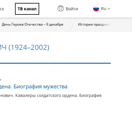
Ru
ск
ТВ канал
Войти
День Героев Отечества – 9 декабря
История праздника
За
 (1924–2002)
ч
дена. Биография мужества
ович. Кавалеры солдатского ордена. Биография