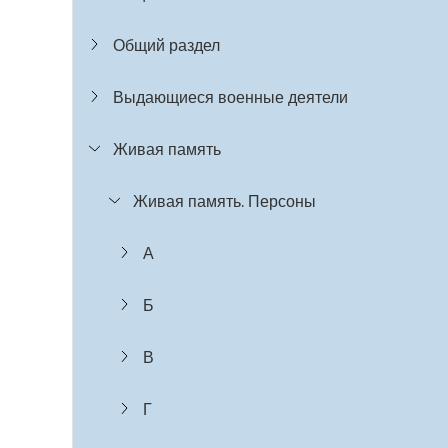
Общий раздел
Выдающиеся военные деятели
Живая память
Живая память. Персоны
А
Б
В
Г