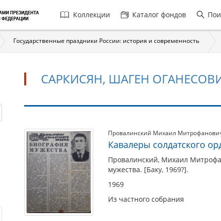
Главная
Коллекции
Каталог фондов
Пои
навигация
Государственные праздники России: история и современность
САРКИСЯН, ШАГЕН ОГАНЕСОВИЧ
Саркисян,
Провалинский Михаил Митрофанови
Кавалеры солдатского ор
Шаген
Оганесович
Провалинский, Михаил Митрофан
мужества. [Баку, 1969?].
(1924–
2002)
1969
Из частного собрания