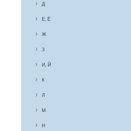
Д
Е, Ё
Ж
З
И, Й
К
Л
М
Н