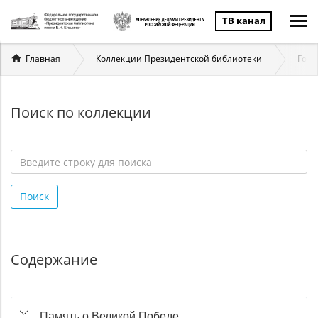
ТВ канал
Вы
Главная
Коллекции Президентской библиотеки
Госу
здесь
Поиск по коллекции
Введите
строку
Поиск
для
поиска
*
Содержание
Память о Великой Победе