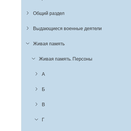
Общий раздел
Выдающиеся военные деятели
Живая память
Живая память. Персоны
А
Б
В
Г