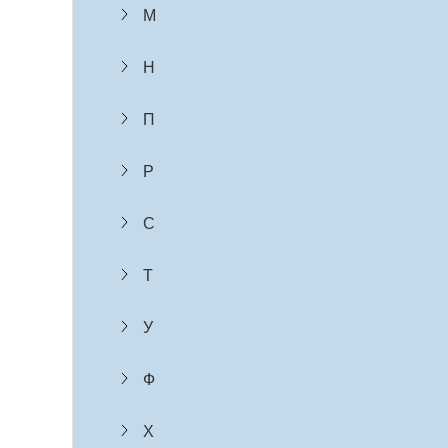
М
Н
П
Р
С
Т
У
Ф
Х