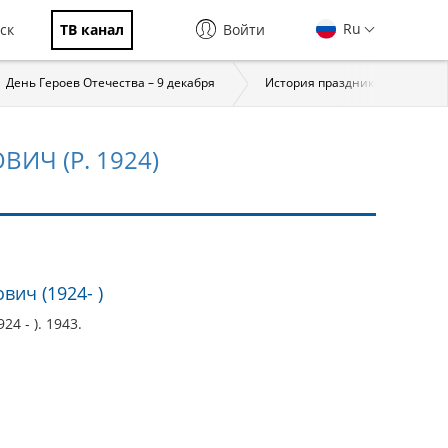
Ru
ск
ТВ канал
Войти
День Героев Отечества – 9 декабря
История праздника
За
ИЧ (Р. 1924)
ич (1924- )
4 - ). 1943.