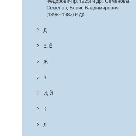
Фёдорович (р. 1925) и др.; Семёновы:
Семёнов, Борис Владимирович
(1898–1982) и др.
Д
Е, Ё
Ж
З
И, Й
К
Л