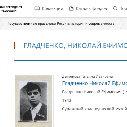
Главная
Коллекции
Каталог фондов
Пои
навигация
Государственные праздники России: история и современность
ГЛАДЧЕНКО, НИКОЛАЙ ЕФИМОВ
Гладченко,
Дьяконова Татьяна Ивановна
Гладченко Николай Ефимов
Николай
Ефимович
Гладченко Николай Ефимович (192
(р.
1943
1924)
Суражский краеведческий музей