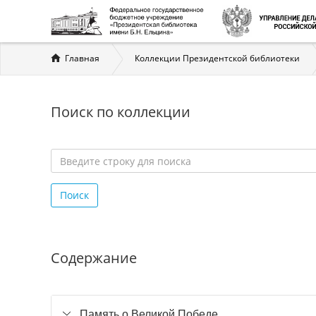
Вы
Главная
Коллекции Президентской библиотеки
здесь
Поиск по коллекции
Введите
строку
Поиск
для
поиска
*
Содержание
Память о Великой Победе