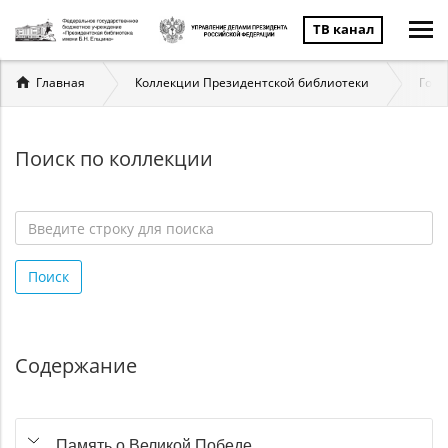
ТВ канал
Вы
Главная
Коллекции Президентской библиотеки
Госу
здесь
Поиск по коллекции
Введите
строку
Поиск
для
поиска
*
Содержание
Память о Великой Победе