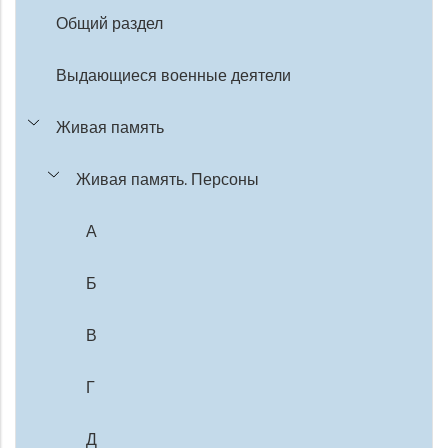
Общий раздел
Выдающиеся военные деятели
Живая память
Живая память. Персоны
А
Б
В
Г
Д