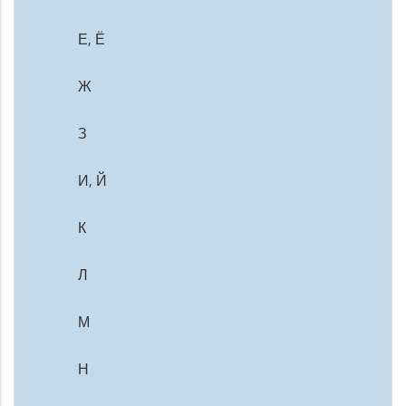
Е, Ё
Ж
З
И, Й
К
Л
М
Н