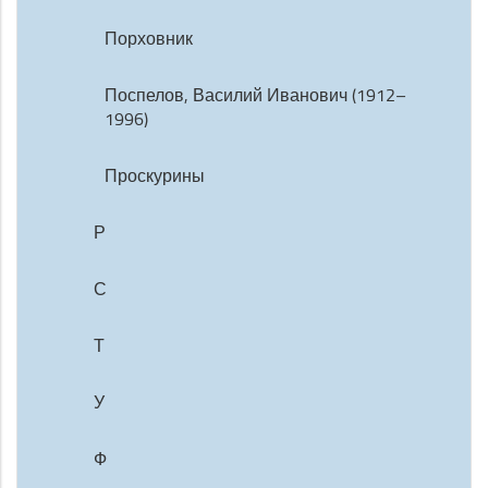
Порховник
Поспелов, Василий Иванович (1912–
1996)
Проскурины
Р
С
Т
У
Ф