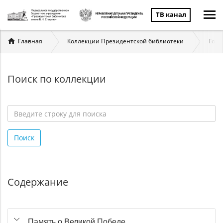
ТВ канал
Вы
Главная
Коллекции Президентской библиотеки
Госу
здесь
Поиск по коллекции
Введите
строку
Поиск
для
поиска
*
Содержание
Память о Великой Победе