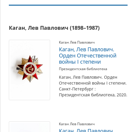
Каган,
Каган, Лев Павлович (1898–1987)
Лев
Павлович
Каган Лев Павлович
(1898–
Каган, Лев Павлович.
1987)
Орден Отечественной
и
войны I степени
др.,
Президентская библиотека
Слободинские
Каган, Лев Павлович. Орден
Отечественной войны I степени.
Санкт-Петербург :
Президентская библиотека, 2020.
Каган Лев Павлович
Каган, Лев Павлович.