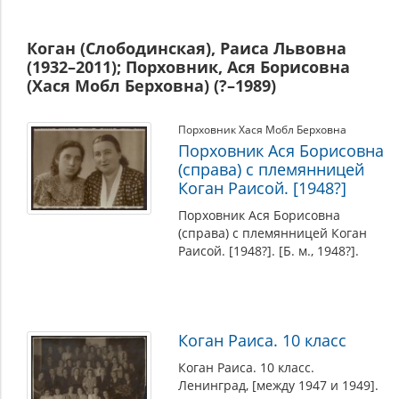
Коган (Слободинская), Раиса Львовна
(1932–2011); Порховник, Ася Борисовна
(Хася Мобл Берховна) (?–1989)
Порховник Хася Мобл Берховна
Порховник Ася Борисовна
(справа) с племянницей
Коган Раисой. [1948?]
Порховник Ася Борисовна
(справа) с племянницей Коган
Раисой. [1948?]. [Б. м., 1948?].
Коган Раиса. 10 класс
Коган Раиса. 10 класс.
Ленинград, [между 1947 и 1949].