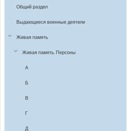
Общий раздел
Выдающиеся военные деятели
Живая память
Живая память. Персоны
А
Б
В
Г
Д