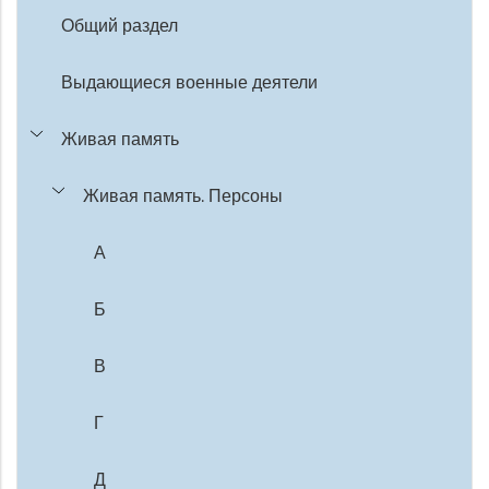
Общий раздел
Выдающиеся военные деятели
Живая память
Живая память. Персоны
А
Б
В
Г
Д