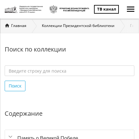
ТВ канал
Вы
Главная
Коллекции Президентской библиотеки
Госу
здесь
Поиск по коллекции
Введите
строку
Поиск
для
поиска
*
Содержание
Память о Великой Победе