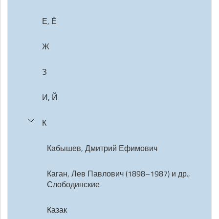
Е, Ё
Ж
З
И, Й
К
Кабышев, Дмитрий Ефимович
Каган, Лев Павлович (1898–1987) и др.,
Слободинские
Казак