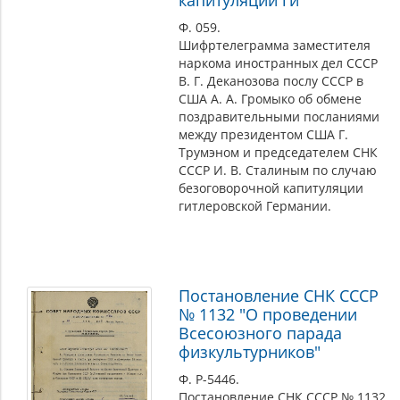
капитуляции ги
Ф. 059.
Шифртелеграмма заместителя
наркома иностранных дел СССР
В. Г. Деканозова послу СССР в
США А. А. Громыко об обмене
поздравительными посланиями
между президентом США Г.
Трумэном и председателем СНК
СССР И. В. Сталиным по случаю
безоговорочной капитуляции
гитлеровской Германии.
Постановление СНК СССР
№ 1132 "О проведении
Всесоюзного парада
физкультурников"
Ф. Р-5446.
Постановление СНК СССР № 1132