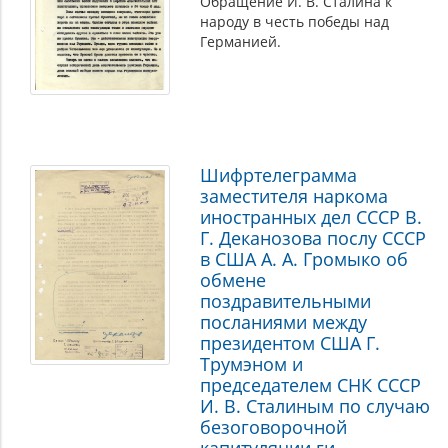
Обращение И. В. Сталина к
народу в честь победы над
Германией.
Шифртелеграмма
заместителя наркома
иностранных дел СССР В.
Г. Деканозова послу СССР
в США А. А. Громыко об
обмене
поздравительными
посланиями между
президентом США Г.
Трумэном и
председателем СНК СССР
И. В. Сталиным по случаю
безоговорочной