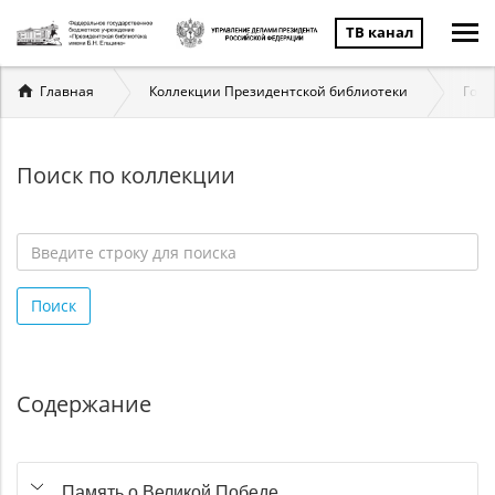
ТВ канал
Вы
Главная
Коллекции Президентской библиотеки
Госу
здесь
Поиск по коллекции
Введите
строку
Поиск
для
поиска
*
Содержание
Память о Великой Победе