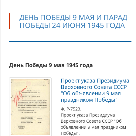
ДЕНЬ ПОБЕДЫ 9 МАЯ И ПАРАД
ПОБЕДЫ 24 ИЮНЯ 1945 ГОДА
День
День Победы 9 мая 1945 года
Победы
9
Проект указа Президиума
мая
Верховного Совета СССР
и
"Об объявлении 9 мая
Парад
праздником Победы"
Победы
Ф. Р-7523.
24
Проект указа Президиума
июня
Верховного Совета СССР "Об
объявлении 9 мая праздником
1945
Победы".