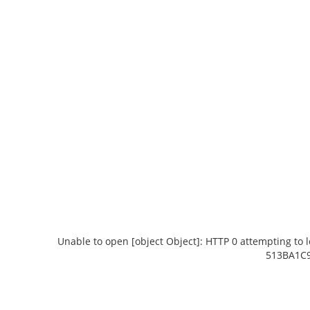
Unable to open [object Object]: HTTP 0 attempting to 
513BA1C9