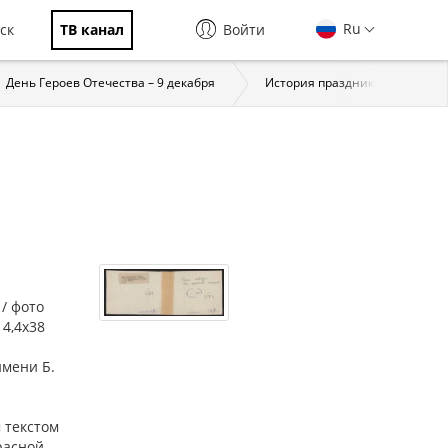
Ru
ск
ТВ канал
Войти
День Героев Отечества – 9 декабря
История праздника
За
/ фото
14,4х38
имени Б.
 текстом
Красной