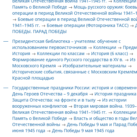
Великая Отечественная война 1941–1945 гг.
→
Коллекции
Память о Великой Победе
→
Мощь русского оружия: боев
операции в период Великой Отечественной войны 1941–1
→
Боевые операции в период Великой Отечественной в
1941–1945 гг.
→
Боевые операции (Фотохроника ТАСС)
→
ПОБЕДЫ. ПАРАД ПОБЕДЫ
Президентская библиотека – учителям: обучение с
использованием первоисточников
→
Коллекции
→
Предм
История
→
Коллекции по классам
→
История (6 класс)
→
Формирование единого Русского государства в XV в.
→
Из
Московского Кремля
→
Изобразительные материалы
→
Исторические события, связанные с Московским Кремлём
Красной площадью
Государственные праздники России: история и современ
День Героев Отечества – 9 декабря
→
История праздника
Защита Отечества: на фронте и в тылу
→
Из истории
вооруженных конфликтов
→
Вторая мировая война. 1939–1
Великая Отечественная война 1941–1945 гг.
→
Коллекции
Память о Великой Победе
→
Власть и общество в годы Ве
Отечественной войны
→
День Победы 9 мая и Парад Поб
июня 1945 года
→
День Победы 9 мая 1945 года