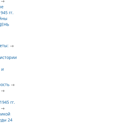
→
ые
945 гг.
ойны
ДЕНЬ
еты:
→
 истории
 и
ность
→
→
945 гг.
→
ликой
еды 24