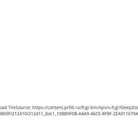
load TileSource: https://content.prlib.ru/fcgi-bin/iipsrv.fcgi?De
809F/212410/212411_doc1_10BB9F0B-A4A9-46CE-8F9F-2EA011679A05