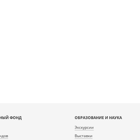
 [object Object]: HTTP 0
 to load TileSource:
rlib.ru/fcgi-bin/iipsrv.fcgi?
ta/scans/public/CAF375AB-
5-4519-B86C-
410/212412_doc1_BC163FB8-
D-77D87E551324.tiff.dzi
НЫЙ ФОНД
ОБРАЗОВАНИЕ И НАУКА
Экскурсии
ндов
Выставки