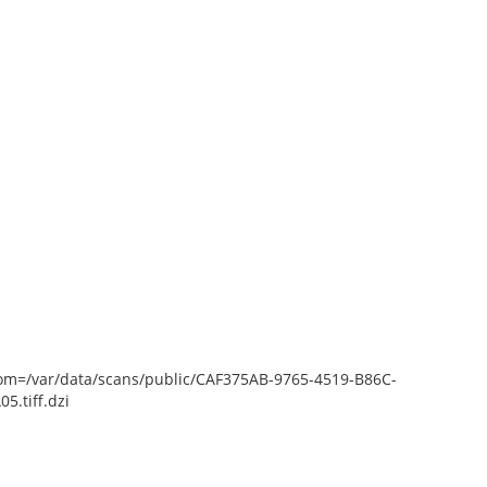
epZoom=/var/data/scans/public/CAF375AB-9765-4519-B86C-
.tiff.dzi