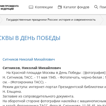
Главная
Коллекции
Каталог фондов
Пои
навигация
Государственные праздники России: история и современность
КВЫ В ДЕНЬ ПОБЕДЫ
Ситников Николай Михайлович
Ситников, Николай Михайлович
На Красной площади Москвы в День Победы : [фотография] 
Н. Ситников, ТАСС. - 11 мая 1945. - Фотопечать, черно-белая ; 
см. - (Фотохроника ТАСС). -
Режим доступа: интернет-портал Президентской библиотеки 
Н. Ельцина.
Заглавие из сопроводительного документа.
На оборотной стороне фотографии наклейка с машинописным
и датой: Фотохроника ТАСС. Фото Н. Ситникова, 11.05.45. На 