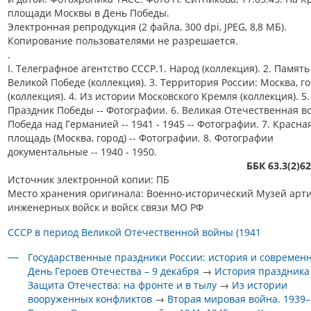
площади Москвы в День Победы.
Электронная репродукция (2 файла, 300 dpi, JPEG, 8,8 МБ).
Копирование пользователями не разрешается.
.
I. Телеграфное агентство СССР.1. Народ (коллекция). 2. Память
Великой Победе (коллекция). 3. Территория России: Москва, г
(коллекция). 4. Из истории Московского Кремля (коллекция). 5.
Праздник Победы -- Фотографии. 6. Великая Отечественная во
Победа над Германией -- 1941 - 1945 -- Фотографии. 7. Красна
площадь (Москва, город) -- Фотографии. 8. Фотографии
документальные -- 1940 - 1950.
ББК 63.3(2)6
Источник электронной копии: ПБ
Место хранения оригинала: Военно-исторический Музей арт
инженерных войск и войск связи МО РФ
СССР в период Великой Отечественной войны (1941
Государственные праздники России: история и современ
День Героев Отечества – 9 декабря
→
История праздника
Защита Отечества: на фронте и в тылу
→
Из истории
вооруженных конфликтов
→
Вторая мировая война. 1939–1