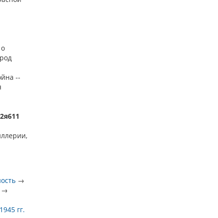
 о
ород
йна --
я
22я611
иллерии,
ность
→
→
945 гг.