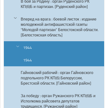
В бой за Родину : орган Руденского РК
КП(б)Б и партизан. [Руденский район]
Вперед на врага : боевой листок : издание
молодежной антифашистской газеты
"Молодой партизан" Белостокской области.
[Белостокская область]
1944
1944
Гайновский рабочий : орган Гайновского
подпольного РК КП(б) Белоруссии,
Брестской области. [Гайновский район]
За победу : орган Ружанского РК КП(б)Б и
Исполкома райсовета депутатов
трудящихся. [Ружанский район]