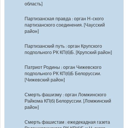
область]
Партизанская правда : орган Н-ского
партизанского соединения. [Чаусский
район]
Партизанский путь : орган Крупского
подпольного РК КП(б)Б. [Крупский район]
Патриот Родины : орган Чижевского
подпольного РК КП(б)Б Белоруссии.
[Чижевский район]
Смерть фашизму : орган Ломжинского
Райкома КП(б) Белоруссии. [Ломжинский
район]
Смерть фашистам : ежедекадная газета