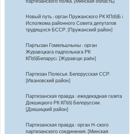
партизанского полка. [Минская область]
Новый путь : орган Пружанского РК КП(б)Б i
Исполкома районного Совета депутатов
трудящiхся БССР. [Пружанский район]
Партызан Гомельшчыны : орган
Журавiцкага падпольнага РК
КП(б)Беларусi. [Журавiцкi раён]
Партизан Полесья. Белорусская ССР.
[Ивановский район]
Партизанская правда : ежедекадная газета
Докшицкого РК КП(б) Белоруссии.
[Докшицкий район]
Партизанская правда : орган Н-ского
партизанского соединения. [Минская