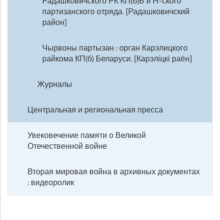
Радашковичского РК КП(б)Б и Н-ского
партизанского отряда. [Радашковичский
район]
Чырвоны партызан : орган Карэлицкого
райкома КП(б) Беларуси. [Карэліцкі раён]
Журналы
Центральная и региональная пресса
Увековечение памяти о Великой
Отечественной войне
Вторая мировая война в архивных документах
: видеоролик