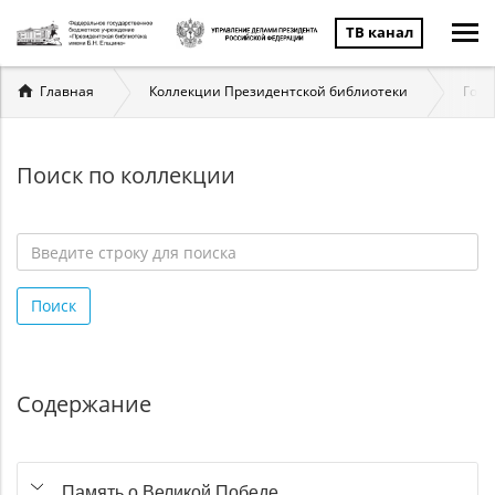
ТВ канал
Вы
Главная
Коллекции Президентской библиотеки
Госу
здесь
Поиск по коллекции
Введите
строку
Поиск
для
поиска
*
Содержание
Память о Великой Победе