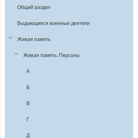
Общий раздел
Выдающиеся военные деятели
Живая память
Живая память. Персоны
А
Б
В
Г
Д