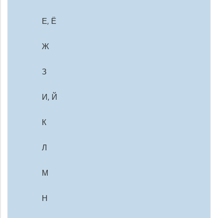
Е, Ё
Ж
З
И, Й
К
Л
М
Н