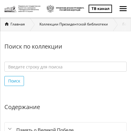
ТВ канал
Вы
Главная
Коллекции Президентской библиотеки
Госу
здесь
Поиск по коллекции
Введите
строку
Поиск
для
поиска
*
Содержание
Память о Великой Победе