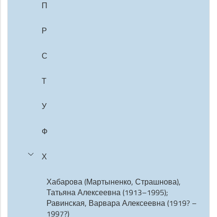
П
Р
С
Т
У
Ф
Х
Хабарова (Мартыненко, Страшнова),
Татьяна Алексеевна (1913–1995);
Равинская, Варвара Алексеевна (1919? –
1997?)