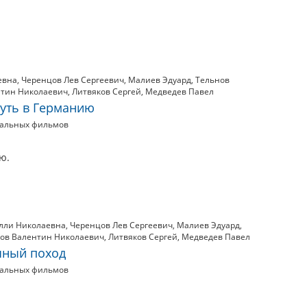
евна
,
Черенцов Лев Сергеевич
,
Малиев Эдуард
,
Тельнов
нтин Николаевич
,
Литвяков Сергей
,
Медведев Павел
путь в Германию
тальных фильмов
ю.
лли Николаевна
,
Черенцов Лев Сергеевич
,
Малиев Эдуард
,
ов Валентин Николаевич
,
Литвяков Сергей
,
Медведев Павел
чный поход
тальных фильмов