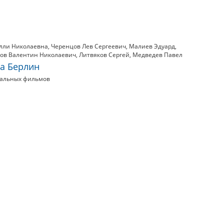
лли Николаевна
,
Черенцов Лев Сергеевич
,
Малиев Эдуард
,
ов Валентин Николаевич
,
Литвяков Сергей
,
Медведев Павел
на Берлин
тальных фильмов