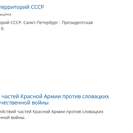
территорий СССР
льцина
рий СССР. Санкт-Петербург : Президентская
10.
 частей Красной Армии против словацких
ечественной войны
ействий частей Красной Армии против словацких
енной войны.