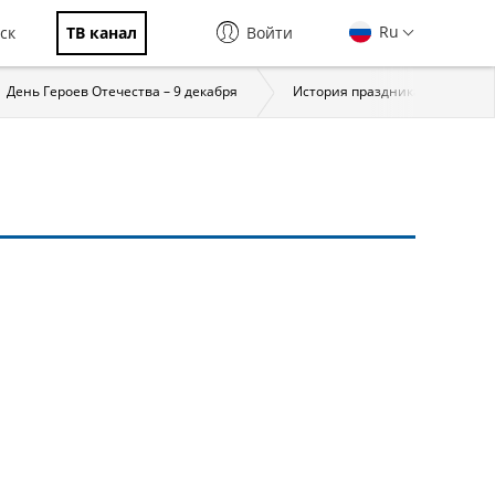
Ru
ск
ТВ канал
Войти
День Героев Отечества – 9 декабря
История праздника
За