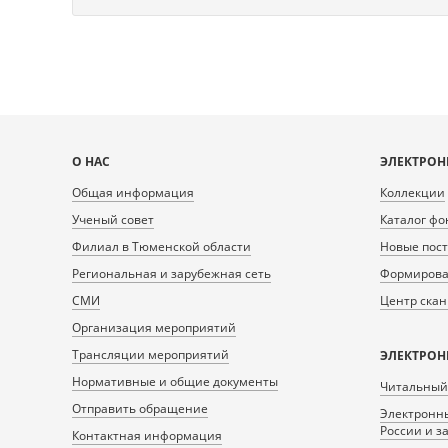
Карта
О НАС
ЭЛЕКТРОН
сайта
Общая информация
Коллекции
Ученый совет
Каталог фо
Филиал в Тюменской области
Новые пос
Региональная и зарубежная сеть
Формирован
СМИ
Центр ска
Организация мероприятий
Трансляции мероприятий
ЭЛЕКТРОН
Нормативные и общие документы
Читальный
Отправить обращение
Электронны
России и з
Контактная информация