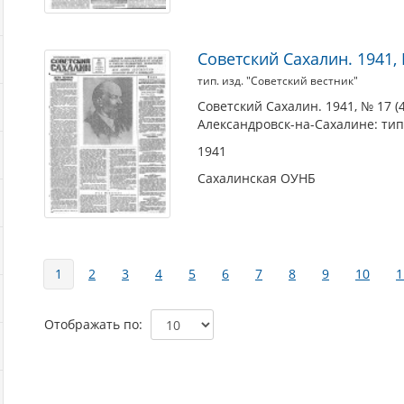
Советский Сахалин. 1941, №
тип. изд. "Советский вестник"
Советский Сахалин. 1941, № 17 (46
Александровск-на-Сахалине: тип.
1941
Сахалинская ОУНБ
Страницы
1
2
3
4
5
6
7
8
9
10
1
Отображать по