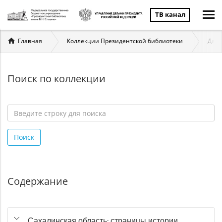
ТВ канал
Вы
Главная
Коллекции Президентской библиотеки
Даль
здесь
Поиск по коллекции
Введите
строку
Поиск
для
поиска
*
Содержание
Сахалинская область: страницы истории