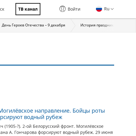
Ru
ск
ТВ канал
Войти
День Героев Отечества – 9 декабря
История праздника
За
И
 Могилёвское направление. Бойцы роты
орсируют водный рубеж
 (1905-?). 2-ой Белорусский фронт. Могилёвское
ана А. Гончарова форсируют водный рубеж. 29 июня