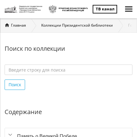
ТВ канал
Вы
Главная
Коллекции Президентской библиотеки
Госу
здесь
Поиск по коллекции
Введите
строку
Поиск
для
поиска
*
Содержание
Память о Великой Победе