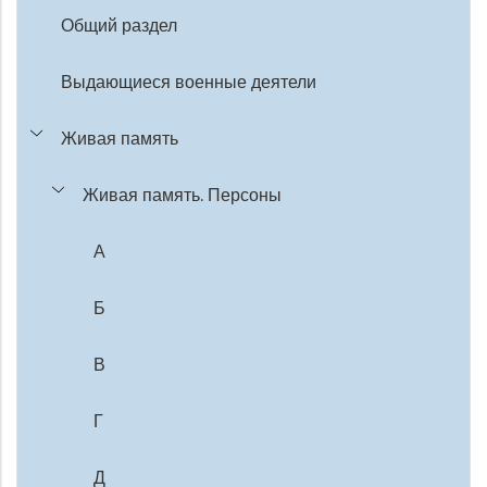
Общий раздел
Выдающиеся военные деятели
Живая память
Живая память. Персоны
А
Б
В
Г
Д