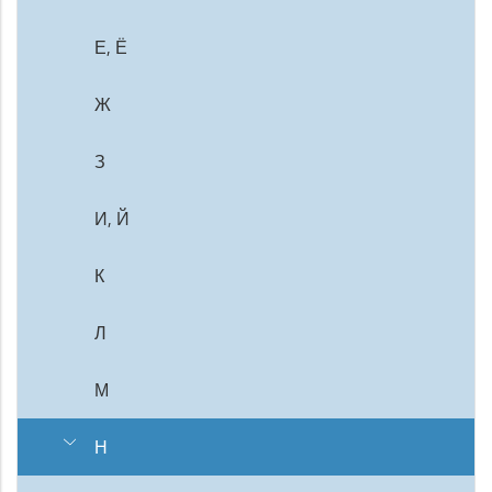
Е, Ё
Ж
З
И, Й
К
Л
М
Н