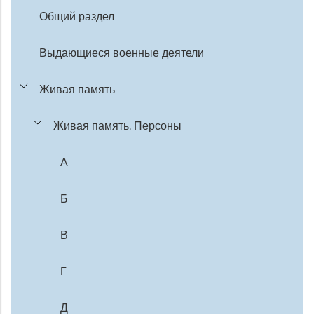
Общий раздел
Выдающиеся военные деятели
Живая память
Живая память. Персоны
А
Б
В
Г
Д