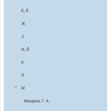
Е, Ё
Ж
З
И, Й
К
Л
М
Макаров, Г. А.