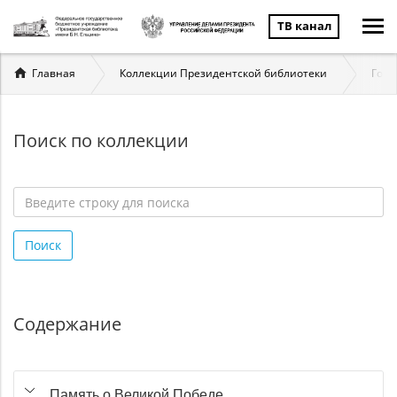
ТВ канал
Вы
Главная
Коллекции Президентской библиотеки
Госу
здесь
Поиск по коллекции
Введите
строку
Поиск
для
поиска
*
Содержание
Память о Великой Победе