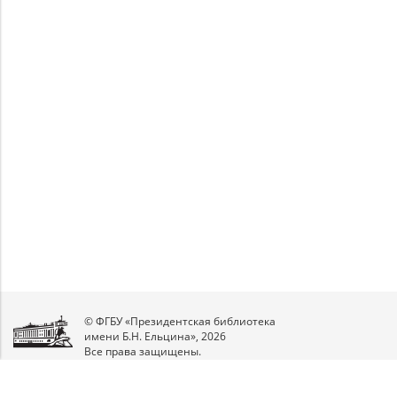
Unable to open [object Object]: HTTP 0
Unable to open [object Object]: HTTP 0
attempting to load TileSource:
attempting to load TileSource:
https://content.prlib.ru/fcgi-bin/iipsrv.fcgi?
https://content.prlib.ru/fcgi-bin/iipsrv.fcgi?
DeepZoom=/var/data/scans/public/AE9FEE8B-
DeepZoom=/var/data/scans/public/AE9FEE8B-
8A64-4BD3-8A1E-
8A64-4BD3-8A1E-
C1C4224B547D/0/327048_doc1.tiff.dzi
C1C4224B547D/0/327049_doc1.tiff.dzi
1
2
© ФГБУ «Президентская библиотека
имени Б.Н. Ельцина», 2026
Все права защищены.
Мы