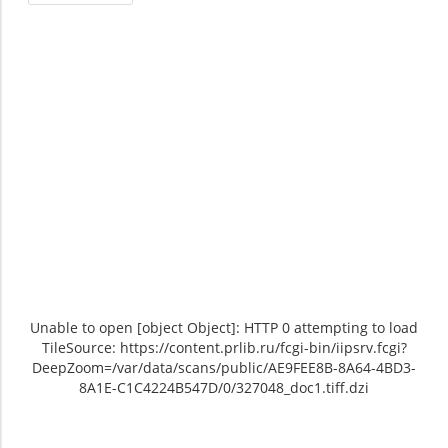
Unable to open [object Object]: HTTP 0 attempting to load
TileSource: https://content.prlib.ru/fcgi-bin/iipsrv.fcgi?
DeepZoom=/var/data/scans/public/AE9FEE8B-8A64-4BD3-
8A1E-C1C4224B547D/0/327048_doc1.tiff.dzi