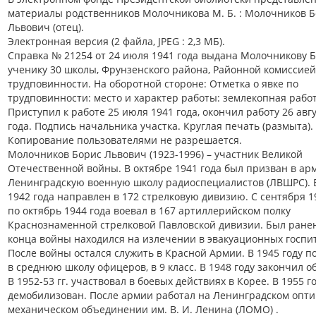
материалы родственников Молочникова М. Б. : Молочников 
Львович (отец).
Электронная версия (2 файла, JPEG : 2,3 МБ).
Справка № 21254 от 24 июля 1941 года выдана Молочникову Б
ученику 30 школы, Фрунзенского района, Районной комиссией
трудповинности. На оборотной стороне: Отметка о явке по
трудповинности: место и характер работы: землекопная работ
Приступил к работе 25 июля 1941 года, окончил работу 26 авг
года. Подпись начальника участка. Круглая печать (размыта).
Копирование пользователями не разрешается.
Молочников Борис Львович (1923-1996) – участник Великой
Отечественной войны. В октябре 1941 года был призван в ар
Ленинградскую военную школу радиоспециалистов (ЛВШРС). 
1942 года направлен в 172 стрелковую дивизию. С сентября 1
по октябрь 1944 года воевал в 167 артиллерийском полку
Краснознаменной стрелковой Павловской дивизии. Был ранен
конца войны находился на излечении в эвакуационных госпит
После войны остался служить в Красной Армии. В 1945 году п
в среднюю школу офицеров, в 9 класс. В 1948 году закончил о
В 1952-53 гг. участвовал в боевых действиях в Корее. В 1955 г
демобилизован. После армии работал на Ленинградском опти
механическом объединении им. В. И. Ленина (ЛОМО) .