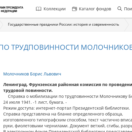
Главная
Коллекции
Каталог фондов
Пои
навигация
Государственные праздники России: история и современность
 ПО ТРУДПОВИННОСТИ МОЛОЧНИКОВ
Молочников Борис Львович
Ленинград. Фрунзенская районная комиссия по проведен
трудовой повинности.
Справка о мобилизации по трудповинности Молочникову Бо
24 июля 1941. -1 лист, бумага. -
Режим доступа: интернет-портал Президентской библиотеки.
Справка представлена на бланке определенного образца,
изготовленного типографским способом, текст частично вписа
руки, фиолетовыми чернилами. Документ ветхий, сгибы, разр
В электронном фонде Президентской библиотеки представле