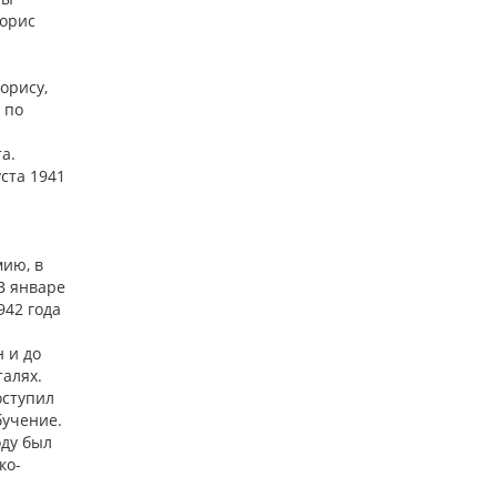
Борис
орису,
 по
а.
уста 1941
мию, в
В январе
942 года
 и до
алях.
оступил
бучение.
оду был
ко-