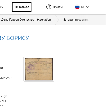
Ru
ск
ТВ канал
Войти
День Героев Отечества – 9 декабря
История праздника
За
У БОРИСУ
ию
рису. -
н от
ывы.
ны