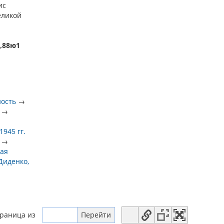
ис
еликой
2,88ю1
ность
→
→
945 гг.
→
ая
Диденко,
траница
из