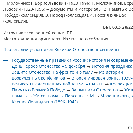
I. Молочников, Борис Львович (1923-1996).1. Молочников, Бор
Львович (1923-1996) -- Документы и материалы. 2. Память о В
Победе (коллекция). 3. Народ (коллекция). 4. Россия в лицах
(коллекция).
ББК 63.3(2)62
Источник электронной копии: ПБ
Место хранения оригинала: Из частного собрания
Персоналии участников Великой Отечественной войны
Государственные праздники России: история и современ
День Героев Отечества – 9 декабря
→
История праздника
Защита Отечества: на фронте и в тылу
→
Из истории
вооруженных конфликтов
→
Вторая мировая война. 1939–1
Великая Отечественная война 1941–1945 гг.
→
Коллекции
Память о Великой Победе
→
Защитники Отечества
→
Жив
память
→
Живая память. Персоны
→
М
→
Молочниковы; 
Ксения Леонидовна (1896–1942)
С