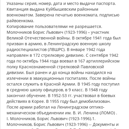
Указаны серия, номер, дата и место выдачи паспорта.
Квитанция выдана Куйбышевским районным
военкоматом. Заверена печатью военкомата, подписью
райвоенкома.
Копирование пользователями не разрешается.
Молочников Борис Львович (1923-1996) – участник
Великой Отечественной войны. В октябре 1941 года был
призван в армию, в Ленинградскую военную школу
радиоспециалистов (ЛВШРС). В январе 1942 года
направлен в 172 стрелковую дивизию. С сентября 1942
года по октябрь 1944 года воевал в 167 артиллерийском
полку Краснознаменной стрелковой Павловской
дивизии. Был ранен и до конца войны находился на
излечении в эвакуационных госпиталях. После войны
остался служить в Красной Армии. В 1945 году поступил
в среднюю школу офицеров, в 9 класс. В 1948 году
закончил обучение. В 1952-53 гг. участвовал в боевых
действиях в Корее. В 1955 году был демобилизован.
После армии работал на Ленинградском оптико-
механическом объединении им. В. И. Ленина (ЛОМО) .
I. Молочников, Борис Львович (1923-1996).1.
Молочников, Борис Львович (1923-1996) -- Документы и