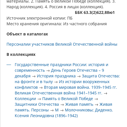
материалы. 2. Память о Великой Победе (коллекция). 3.
Народ (коллекция). 4. Россия в лицах (коллекция).
ББК 63.3(2)622,88ю1
Источник электронной копии: ПБ
Место хранения оригинала: Из частного собрания
Объект в каталогах
Персоналии участников Великой Отечественной войны
В коллекциях
Государственные праздники России: история и
современность
→
День Героев Отечества – 9
декабря
→
История праздника
→
Защита Отечества:
на фронте и в тылу
→
Из истории вооруженных
конфликтов
→
Вторая мировая война. 1939–1945 гг.
Великая Отечественная война 1941–1945 гг.
→
Коллекции
→
Память о Великой Победе
→
Защитники Отечества
→
Живая память
→
Живая
память. Персоны
→
М
→
Молочниковы; Диденко,
Ксения Леонидовна (1896–1942)