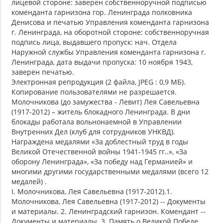
лицевой стороне: заверен собственноручной подписью
коменданта гарнизона гор. Ленинграда полковника
Денисова и печатью Управления коменданта гарнизона
г. Ленинграда, на оборотной стороне: собственноручная
подпись лица, выдавшего пропуск: нач. Отдела
Наружной службы Управления коменданта гарнизона г.
Ленинграда, дата выдачи пропуска: 10 ноября 1943,
заверен печатью.
Электронная репродукция (2 файла, JPEG : 0,9 МБ).
Копирование пользователями не разрешается.
Молочникова (до замужества - Левит) Лея Савельевна
(1917-2012) – житель блокадного Ленинграда. В дни
блокады работала вольнонаемной в Управлении
Внутренних Дел (клуб для сотрудников УНКВД).
Награждена медалями «За доблестный труд в годы
Великой Отечественной войны 1941-1945 гг..», «За
оборону Ленинграда», «За победу над Германией» и
многими другими государственными медалями (всего 12
медалей) .
I. Молочникова, Лея Савельевна (1917-2012).1.
Молочникова, Лея Савельевна (1917-2012) -- Документы
и материалы. 2. Ленинградский гарнизон. Комендант --
Документы и материалы. 3. Память о Великой Победе