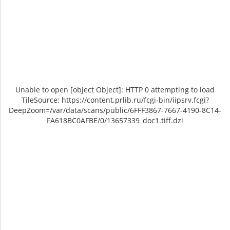
Unable to open [object Object]: HTTP 0 attempting to load
TileSource: https://content.prlib.ru/fcgi-bin/iipsrv.fcgi?
DeepZoom=/var/data/scans/public/6FFF3867-7667-4190-8C14-
FA618BC0AFBE/0/13657339_doc1.tiff.dzi
Unable to open [object Object]: HTTP 0
Unable to open [object Object]: HTTP 0
attempting to load TileSource:
attempting to load TileSource:
https://content.prlib.ru/fcgi-bin/iipsrv.fcgi?
https://content.prlib.ru/fcgi-bin/iipsrv.fcgi?