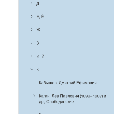
Д
Е, Ё
Ж
З
И, Й
К
Кабышев, Дмитрий Ефимович
Каган, Лев Павлович (1898–1987) и
др., Слободинские