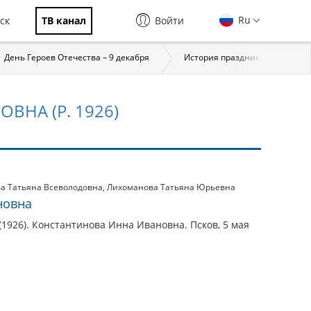
Ru
ск
ТВ канал
Войти
День Героев Отечества – 9 декабря
История праздника
За
ВНА (Р. 1926)
ва Татьяна Всеволодовна
,
Лихоманова Татьяна Юрьевна
новна
1926). Константинова Инна Ивановна. Псков, 5 мая