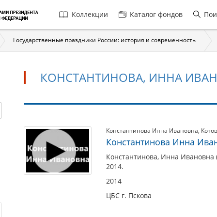
Главная
Коллекции
Каталог фондов
Пои
навигация
Государственные праздники России: история и современность
КОНСТАНТИНОВА, ИННА ИВАНО
Константинова,
Константинова Инна Ивановна
,
Кото
Константинова Инна Ива
Инна
Ивановна
Константинова, Инна Ивановна (
2014.
(р.
1926)
2014
ЦБС г. Пскова