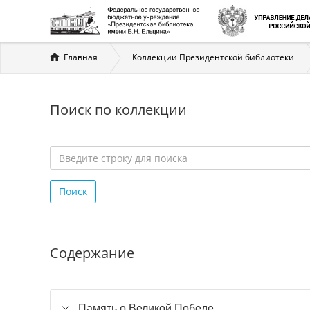
Вы
Главная
Коллекции Президентской библиотеки
здесь
Поиск по коллекции
Введите
строку
Поиск
для
поиска
*
Содержание
Память о Великой Победе