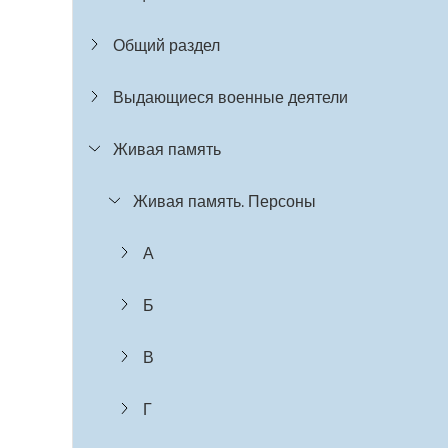
Общий раздел
Выдающиеся военные деятели
Живая память
Живая память. Персоны
А
Б
В
Г