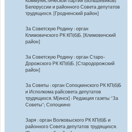
Коммунистической партии (большевиков)
Белоруссии и районного Совета депутатов
трудящихся. [Гродненский район]
За Советскую Родину : орган
Климовичского РК КП(б)Б. [Климовичский
район]
За Советскую Родину : орган Старо-
Дорожского РК КП(б)Б. [Стародорожский
район]
За Советы : орган Сопоцкинского РК КП(б)Б
и Исполкома райсовета депутатов
трудящихся. М[инск] : Редакция газеты "За
Советы"; Сопоцкино
Заря : орган Волковыского РК КП(б)Б и
районного Совета депутатов трудящихся.