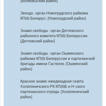
[Волковыский район]
Звязда : орган Новогрудского райкома
КП(б) Беларусi. [Новогрудский район]
Знамя свободы : орган Дятловского
районного комитета КП(б) Белоруссии.
[Дятловский район]
Знамя свободы : орган Ошмянского
райкома КП(б) Белоруссии и партизанской
бригады имени Гастелло. [Ошмянский
район]
Красное знамя: ежедекадная газета
Холопиничского РК КП(б)Б и Н-ского
партизанского отряда. [Холопеничский
район]