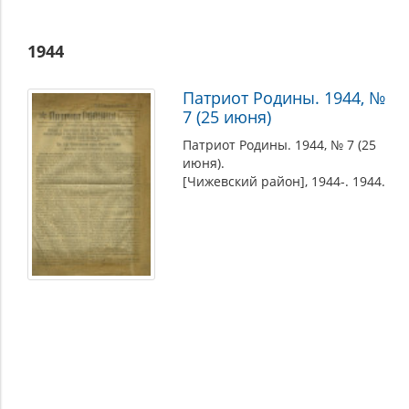
Патриот
1944
Родины
:
Патриот Родины. 1944, №
орган
7 (25 июня)
Чижевского
Патриот Родины. 1944, № 7 (25
подпольного
июня).
РК
[Чижевский район], 1944-. 1944.
КП(б)Б
Белоруссии.
[Чижевский
район].