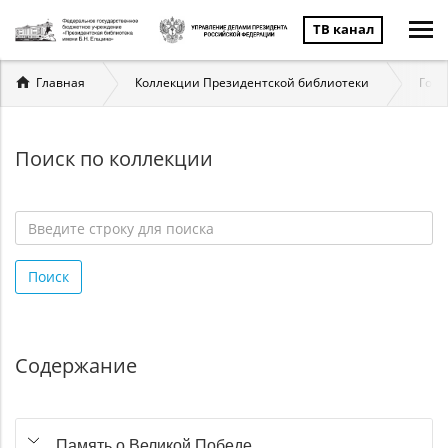
ТВ канал
Вы
Главная
Коллекции Президентской библиотеки
Госу
здесь
Поиск по коллекции
Введите
строку
Поиск
для
поиска
*
Содержание
Память о Великой Победе