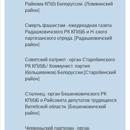
Райкома КП(б) Белоруссии. [Ломжинский
район]
Смерть фашистам : ежедекадная газета
Радашковичского РК КП(б)Б и Н-ского
партизанского отряда. [Радашковичский
район]
Советский патриот : орган Старобинского
РК КП(б)Б/ Коммунист. партия
(большевиков) Белоруссии.[Старобинский
район]
Сталiнец : орган Бешенковичского РК
КП(б)Б и Райсовета депутатов трудящихся
Витебской области. [Бешенковичский
район]
Червеньский партизан : орган