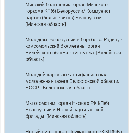
Минский большевик : орган Минского
горкома КП(б) Белоруссии/ Коммунист.
партия (большевиков) Белоруссии.
[Минская область]
Молодежь Белоруссии в борьбе за Родину :
комсомольский бюллетень : орган
Вилейского обкома комсомола. [Вилейская
область]
Молодой партизан : антифашистская
молодежная газета Белостокской области,
БССР. [Белостокская область]
Мы отомстим : орган Н-ского РК КП(б)
Белоруссии и Н-ской партизанской
бригады. [Минская область]
Новый путь : орган Пружанского РК КП(б)Б i