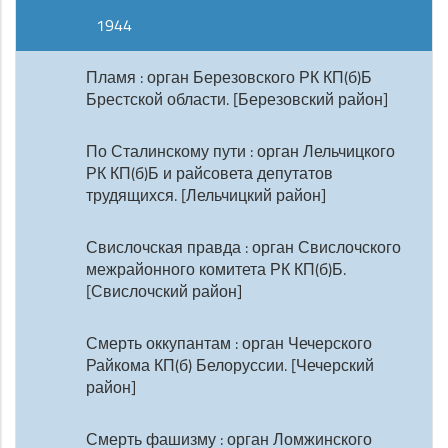
1944
Пламя : орган Березовского РК КП(б)Б
Брестской области. [Березовский район]
По Сталинскому пути : орган Лельчицкого
РК КП(б)Б и райсовета депутатов
трудящихся. [Лельчицкий район]
Свислочская правда : орган Свислочского
межрайонного комитета РК КП(б)Б.
[Свислочский район]
Смерть оккупантам : орган Чечерского
Райкома КП(б) Белоруссии. [Чечерский
район]
Смерть фашизму : орган Ломжинского