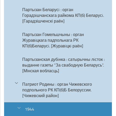
Партызан Беларусi : орган
Горадзiшчанскага райкома КП(б) Беларусi.
[Гарадзішченскі раён]
Партызан Гомельшчыны : орган
Журавiцкага падпольнага РК
КП(б)Беларусi. [Журавiцкi раён]
Партызанская дубiнка : сатырычны лiсток :
выданне газеты "За свабодную Беларусь".
[Мінская вобласць]
Патриот Родины : орган Чижевского
подпольного РК КП(б)Б Белоруссии.
[Чижевский район]
1944