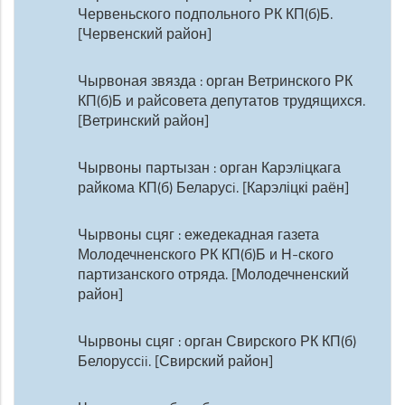
Червеньского подпольного РК КП(б)Б.
[Червенский район]
Чырвоная звязда : орган Ветринского РК
КП(б)Б и райсовета депутатов трудящихся.
[Ветринский район]
Чырвоны партызан : орган Карэлiцкага
райкома КП(б) Беларусi. [Карэліцкі раён]
Чырвоны сцяг : ежедекадная газета
Молодечненского РК КП(б)Б и Н-ского
партизанского отряда. [Молодечненский
район]
Чырвоны сцяг : орган Свирского РК КП(б)
Белоруссii. [Свирский район]