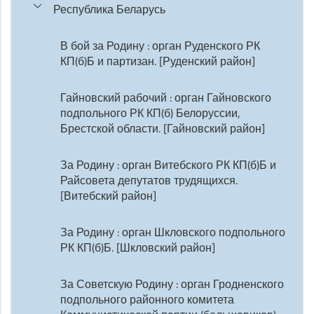
Республика Беларусь
В бой за Родину : орган Руденского РК
КП(б)Б и партизан. [Руденский район]
Гайновский рабочий : орган Гайновского
подпольного РК КП(б) Белоруссии,
Брестской области. [Гайновский район]
За Родину : орган Витебского РК КП(б)Б и
Райсовета депутатов трудящихся.
[Витебский район]
За Родину : орган Шкловского подпольного
РК КП(б)Б. [Шкловский район]
За Советскую Родину : орган Гродненского
подпольного районного комитета