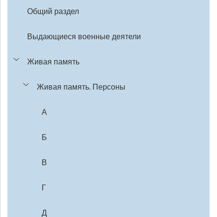
Общий раздел
Выдающиеся военные деятели
Живая память
Живая память. Персоны
А
Б
В
Г
Д