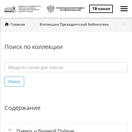
ТВ канал
Вы
Главная
Коллекции Президентской библиотеки
Госу
здесь
Поиск по коллекции
Введите
строку
Поиск
для
поиска
*
Содержание
Память о Великой Победе