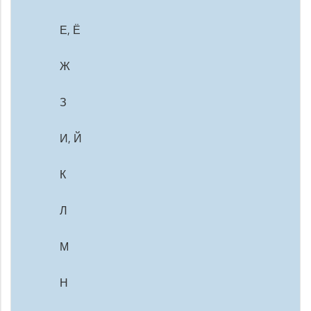
Е, Ё
Ж
З
И, Й
К
Л
М
Н