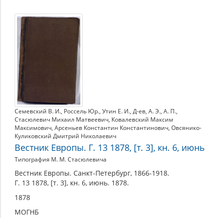
Семевский В. И.
,
Россель Юр.
,
Утин Е. И.
,
Д-ев
,
А. Э.
,
А. П.
,
Стасюлевич Михаил Матвеевич
,
Ковалевский Максим
Максимович
,
Арсеньев Константин Константинович
,
Овсянико-
Куликовский Дмитрий Николаевич
Вестник Европы. Г. 13 1878, [т. 3], кн. 6, июнь
Типография М. М. Стасюлевича
Вестник Европы. Санкт-Петербург, 1866-1918.
Г. 13 1878, [т. 3], кн. 6, июнь. 1878.
1878
МОГНБ