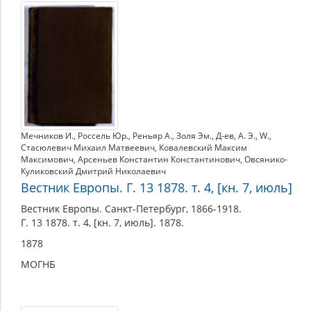
1878
Мечников И.
,
Россель Юр.
,
Реньяр А.
,
Золя Эм.
,
Д-ев
,
А. Э.
,
W.
,
Стасюлевич Михаил Матвеевич
,
Ковалевский Максим
Максимович
,
Арсеньев Константин Константинович
,
Овсянико-
Куликовский Дмитрий Николаевич
Вестник Европы. Г. 13 1878. т. 4, [кн. 7, июль]
Вестник Европы. Санкт-Петербург, 1866-1918.
Г. 13 1878. т. 4, [кн. 7, июль]. 1878.
1878
МОГНБ