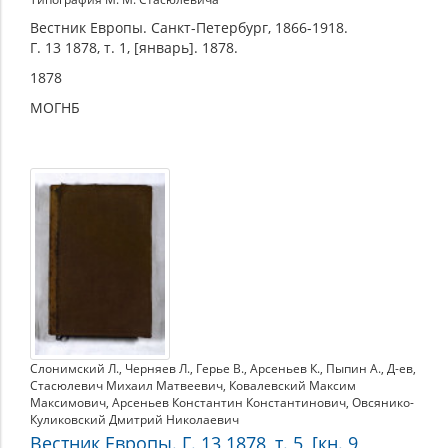
Вестник Европы. Санкт-Петербург, 1866-1918.
Г. 13 1878, т. 1, [январь]. 1878.
1878
МОГНБ
Слонимский Л.
,
Черняев Л.
,
Герье В.
,
Арсеньев К.
,
Пыпин А.
,
Д-ев
,
Стасюлевич Михаил Матвеевич
,
Ковалевский Максим
Максимович
,
Арсеньев Константин Константинович
,
Овсянико-
Куликовский Дмитрий Николаевич
Вестник Европы. Г. 13 1878, т. 5, [кн. 9,