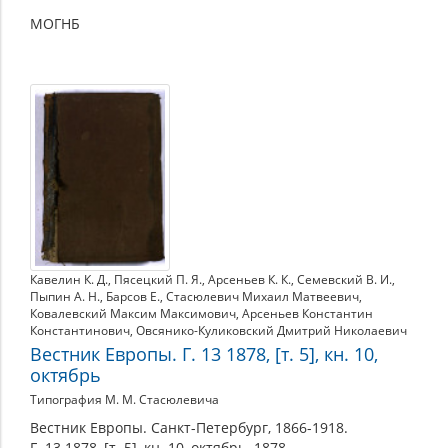
МОГНБ
Кавелин К. Д.
,
Пясецкий П. Я.
,
Арсеньев К. К.
,
Семевский В. И.
,
Пыпин А. Н.
,
Барсов Е.
,
Стасюлевич Михаил Матвеевич
,
Ковалевский Максим Максимович
,
Арсеньев Константин
Константинович
,
Овсянико-Куликовский Дмитрий Николаевич
Вестник Европы. Г. 13 1878, [т. 5], кн. 10,
октябрь
Типография М. М. Стасюлевича
Вестник Европы. Санкт-Петербург, 1866-1918.
Г. 13 1878, [т. 5], кн. 10, октябрь. 1878.