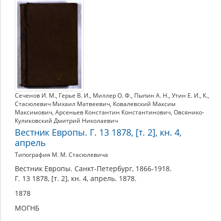
Сеченов И. М.
,
Герье В. И.
,
Миллер О. Ф.
,
Пыпин А. Н.
,
Утин Е. И.
,
К.
,
Стасюлевич Михаил Матвеевич
,
Ковалевский Максим
Максимович
,
Арсеньев Константин Константинович
,
Овсянико-
Куликовский Дмитрий Николаевич
Вестник Европы. Г. 13 1878, [т. 2], кн. 4,
апрель
Типография М. М. Стасюлевича
Вестник Европы. Санкт-Петербург, 1866-1918.
Г. 13 1878, [т. 2], кн. 4, апрель. 1878.
1878
МОГНБ