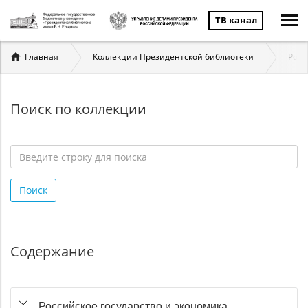
ТВ канал
Вы
Главная
Коллекции Президентской библиотеки
Росс
здесь
Поиск по коллекции
Введите
строку
Поиск
для
поиска
*
Содержание
Российское государство и экономика