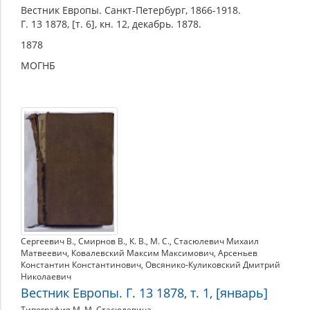
Вестник Европы. Санкт-Петербург, 1866-1918.
Г. 13 1878, [т. 6], кн. 12, декабрь. 1878.
1878
МОГНБ
Сергеевич В.
,
Смирнов В.
,
К. В.
,
М. С.
,
Стасюлевич Михаил
Матвеевич
,
Ковалевский Максим Максимович
,
Арсеньев
Константин Константинович
,
Овсянико-Куликовский Дмитрий
Николаевич
Вестник Европы. Г. 13 1878, т. 1, [январь]
Типография М. М. Стасюлевича