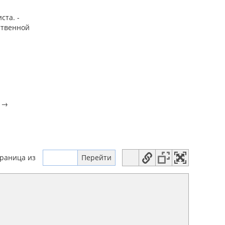
ста. -
ственной
я
→
траница
из