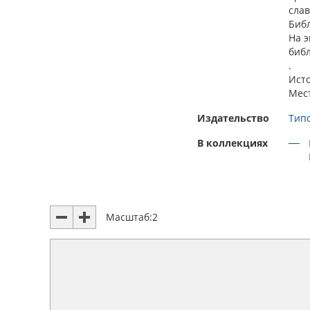
слав
Библ
На 
библ
.
Ист
Мес
Издательство
Тип
В коллекциях
Масштаб:
2