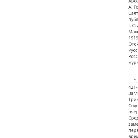
Арсе
А. Г
Сал
публ
I. С
Макс
1919
Оте
Русс
Росс
журн
Г. 1
421-
Загл
Трин
Соде
очер
Сред
заме
пере
врем