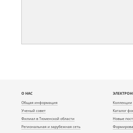
Карта
О НАС
ЭЛЕКТРОН
сайта
Общая информация
Коллекции
Ученый совет
Каталог фо
Филиал в Тюменской области
Новые пос
Региональная и зарубежная сеть
Формирован