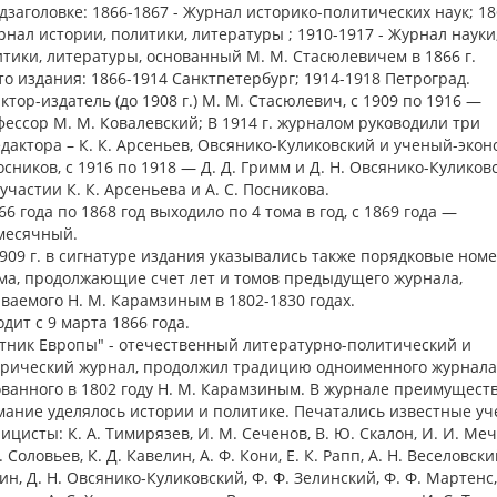
дзаголовке: 1866-1867 - Журнал историко-политических наук; 1
рнал истории, политики, литературы ; 1910-1917 - Журнал науки
тики, литературы, основанный М. М. Стасюлевичем в 1866 г.
о издания: 1866-1914 Санктпетербург; 1914-1918 Петроград.
ктор-издатель (до 1908 г.) М. М. Стасюлевич, с 1909 по 1916 —
ессор М. М. Ковалевский; В 1914 г. журналом руководили три
дактора – К. К. Арсеньев, Овсянико-Куликовский и ученый-экон
осников, с 1916 по 1918 — Д. Д. Гримм и Д. Н. Овсянико-Куликов
участии К. К. Арсеньева и А. С. Посникова.
66 года по 1868 год выходило по 4 тома в год, с 1869 года —
месячный.
909 г. в сигнатуре издания указывались также порядковые номе
ма, продолжающие счет лет и томов предыдущего журнала,
ваемого Н. М. Карамзиным в 1802-1830 годах.
дит с 9 марта 1866 года.
тник Европы" - отечественный литературно-политический и
орический журнал, продолжил традицию одноименного журнала
ванного в 1802 году Н. М. Карамзиным. В журнале преимущест
ание уделялось истории и политике. Печатались известные уч
ицисты: К. А. Тимирязев, И. М. Сеченов, В. Ю. Скалон, И. И. Ме
. Соловьев, К. Д. Кавелин, А. Ф. Кони, Е. К. Рапп, А. Н. Веселовский
н, Д. Н. Овсянико-Куликовский, Ф. Ф. Зелинский, Ф. Ф. Мартенс, 