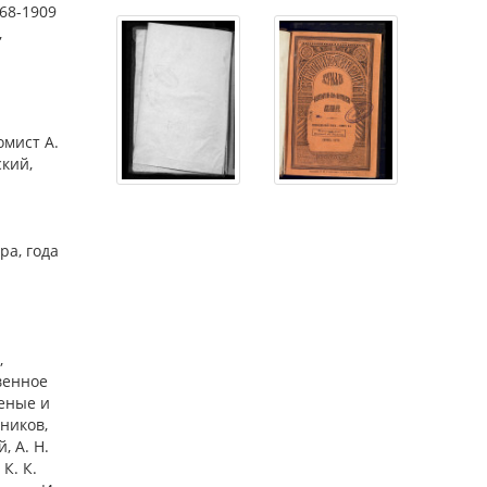
868-1909
,
омист А.
ский,
ра, года
,
венное
еные и
чников,
, А. Н.
К. К.