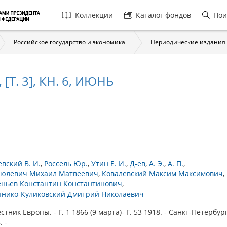
Главная
Коллекции
Каталог фондов
Пои
навигация
Российское государство и экономика
Периодические издания
[Т. 3], КН. 6, ИЮНЬ
вский В. И.
Россель Юр.
Утин Е. И.
Д-ев
А. Э.
А. П.
сюлевич Михаил Матвеевич
Ковалевский Максим Максимович
еньев Константин Константинович
янико-Куликовский Дмитрий Николаевич
ник Европы. - Г. 1 1866 (9 марта)- Г. 53 1918. - Санкт-Петербург
. -