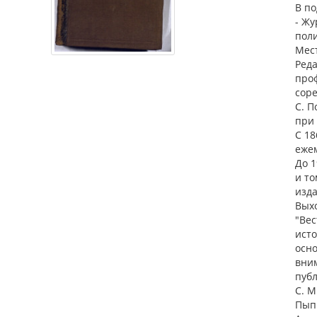
В по
- Жу
поли
Мест
Реда
проф
соре
С. П
при 
С 18
еже
До 1
и то
изда
Выхо
"Вес
ист
осно
вним
публ
С. М
Пыпи