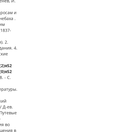
енев, И.
просам и
небаха .
сим
(1837-
. 2.
дания. 4.
ские
(2)я52
(0)я52
. - С.
ературы.
ский
/ Д-ев.
 Путевые
о
ия во
ошения в