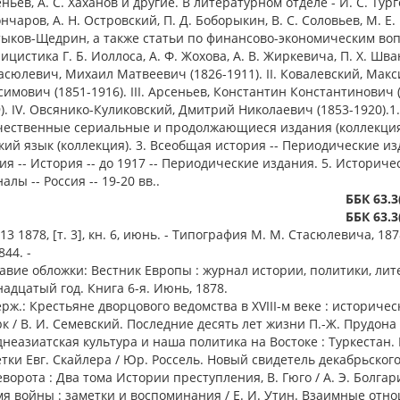
ньев, А. С. Хаханов и другие. В литературном отделе - И. С. Тург
ончаров, А. Н. Островский, П. Д. Боборыкин, В. С. Соловьев, М. Е.
тыков-Щедрин, а также статьи по финансово-экономическим во
ицистика Г. Б. Иоллоса, А. Ф. Жохова, А. В. Жиркевича, П. Х. Шва
тасюлевич, Михаил Матвеевич (1826-1911). II. Ковалевский, Мак
имович (1851-1916). III. Арсеньев, Константин Константинович 
). IV. Овсянико-Куликовский, Дмитрий Николаевич (1853-1920).1.
чественные сериальные и продолжающиеся издания (коллекция)
кий язык (коллекция). 3. Всеобщая история -- Периодические из
ия -- История -- до 1917 -- Периодические издания. 5. Историче
алы -- Россия -- 19-20 вв..
ББК 63.3
ББК 63.3
3 1878, [т. 3], кн. 6, июнь. - Типография М. М. Стасюлевича, 1878
844. -
авие обложки: Вестник Европы : журнал истории, политики, лит
адцатый год. Книга 6-я. Июнь, 1878.
рж.: Крестьяне дворцового ведомства в XVIII-м веке : историче
к / В. И. Семевский. Последние десять лет жизни П.-Ж. Прудона 
неазиатская культура и наша политика на Востоке : Туркестан.
тки Евг. Скайлера / Юр. Россель. Новый свидетель декабрьског
ворота : Два тома Истории преступления, В. Гюго / А. Э. Болгар
я войны : заметки и воспоминания / Е. И. Утин. Взаимные отн