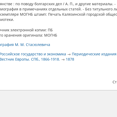
янстве : по поводу болгарских дел / А. П., и другие материалы. -
иография в примечаниях отдельных статей. - Без титульного ли
экземпляре МОГНБ штамп: Печать Калязинской городской обще
иотеки.
очник электронной копии: ПБ
то хранения оригинала: МОГНБ
ография М. М. Стасюлевича
Российское государство и экономика
→
Периодические издани
Вестник Европы. СПб., 1866-1918.
→
1878
С