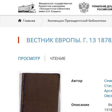
Вы
Главная
Коллекции Президентской библиотеки
здесь
ВЕСТНИК ЕВРОПЫ. Г. 13 1878, 
Главные
ПРОСМОТР
(АКТИВНАЯ
ЧТЕНИЕ
вкладки
ВКЛАДКА)
Автор
Семе
Ста
Арс
Овс
Описание
Вест
1918