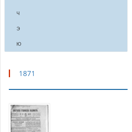
Ч
Э
Ю
1871
1871