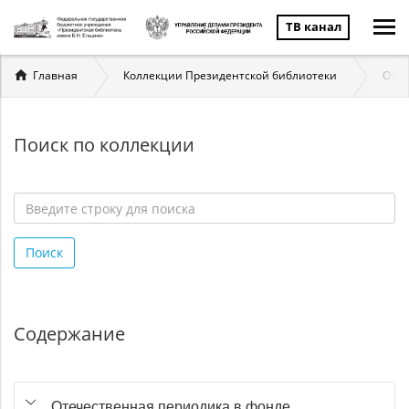
ТВ канал
Вы
Главная
Коллекции Президентской библиотеки
Отеч
здесь
Поиск по коллекции
Введите
строку
Поиск
для
поиска
*
Содержание
Отечественная периодика в фонде