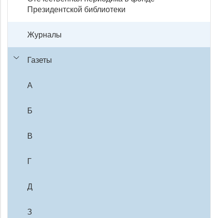
Президентской библиотеки
Журналы
Газеты
А
Б
В
Г
Д
З