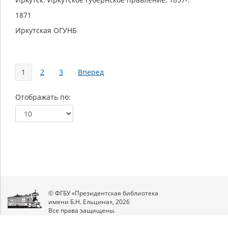
1871
Иркутская ОГУНБ
Страницы
1
2
3
Вперед
Отображать по
© ФГБУ «Президентская библиотека
имени Б.Н. Ельцина», 2026
Все права защищены.