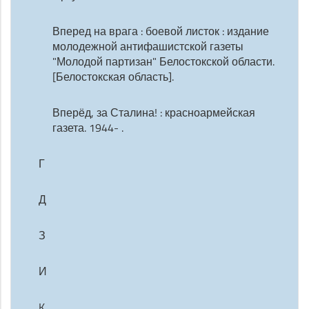
Вперед на врага : боевой листок : издание
молодежной антифашистской газеты
"Молодой партизан" Белостокской области.
[Белостокская область].
Вперёд, за Сталина! : красноармейская
газета. 1944- .
Г
Д
З
И
K