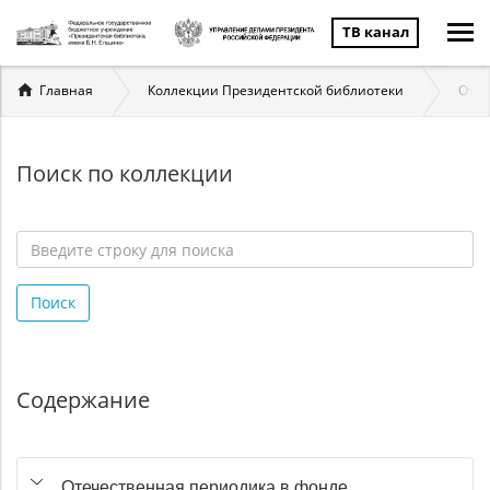
ТВ канал
Вы
Главная
Коллекции Президентской библиотеки
Отеч
здесь
Поиск по коллекции
Введите
строку
Поиск
для
поиска
*
Содержание
Отечественная периодика в фонде