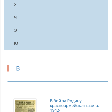
У
Ч
Э
Ю
В
В
В бой за Родину :
красноармейская газета.
1942-