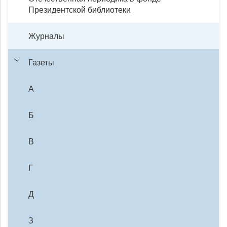
Президентской библиотеки
Журналы
Газеты
А
Б
В
Г
Д
З