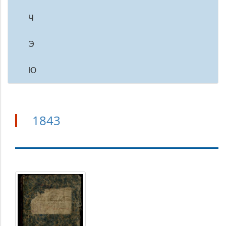
Ч
Э
Ю
1843
1843