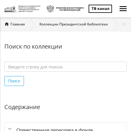
ТВ канал
Вы
Главная
Коллекции Президентской библиотеки
Отеч
здесь
Поиск по коллекции
Введите
строку
Поиск
для
поиска
*
Содержание
Отечественная периодика в фонде