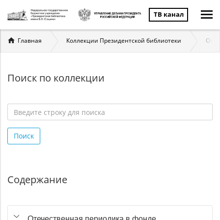
ТВ канал
Вы
Главная
Коллекции Президентской библиотеки
Отеч
здесь
Поиск по коллекции
Введите
строку
Поиск
для
поиска
*
Содержание
Отечественная периодика в фонде