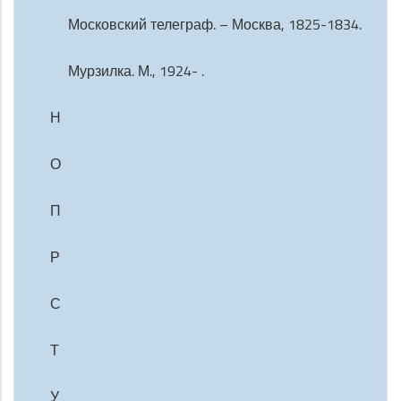
Московский телеграф. – Москва, 1825-1834.
Мурзилка. М., 1924- .
Н
О
П
Р
С
Т
У