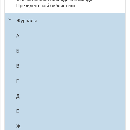
Президентской библиотеки
Журналы
А
Б
В
Г
Д
Е
Ж