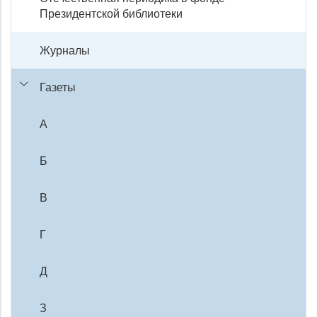
Президентской библиотеки
Журналы
Газеты
А
Б
В
Г
Д
З