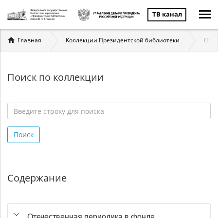
ТВ канал
Вы
Главная
Коллекции Президентской библиотеки
Отеч
здесь
Поиск по коллекции
Введите
строку
Поиск
для
поиска
*
Содержание
Отечественная периодика в фонде