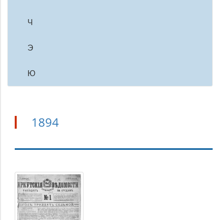
Ч
Э
Ю
1894
1894