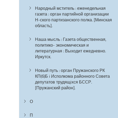
Народный мститель : еженедельная
газета : орган партийной организации
Н-ского партизанского полка. [Минская
область].
Наша мысль : Газета общественная,
политико- экономическая и
литературная : Выходит ежедневно.
Иркутск.
Новый путь : орган Пружанского РК
КП(б)Б i Исполкома районного Совета
депутатов трудящiхся БССР.
[Пружанский район].
О
П