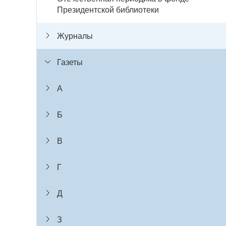
Президентской библиотеки
Журналы
Газеты
А
Б
В
Г
Д
З