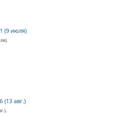
1 (9 июля)
ля).
 (13 авг.)
г.).