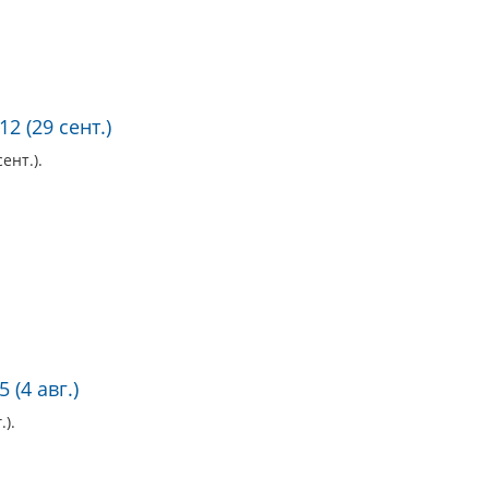
2 (29 сент.)
ент.).
 (4 авг.)
.).