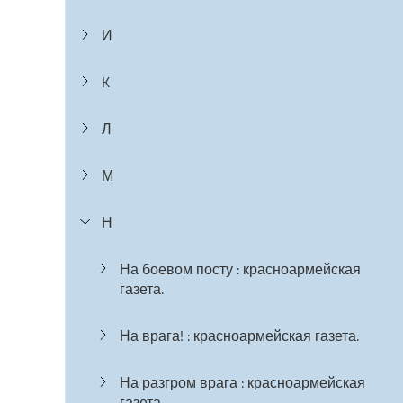
И
K
Л
М
Н
На боевом посту : красноармейская
газета.
На врага! : красноармейская газета.
На разгром врага : красноармейская
газета.