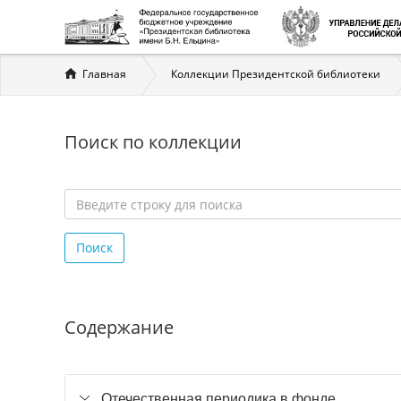
Вы
Главная
Коллекции Президентской библиотеки
здесь
Поиск по коллекции
Введите
строку
Поиск
для
поиска
*
Содержание
Отечественная периодика в фонде