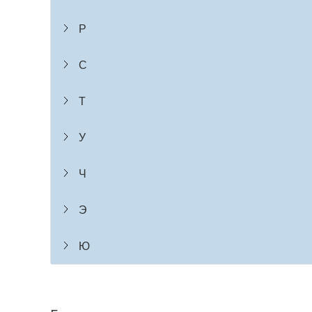
Р
С
Т
У
Ч
Э
Ю