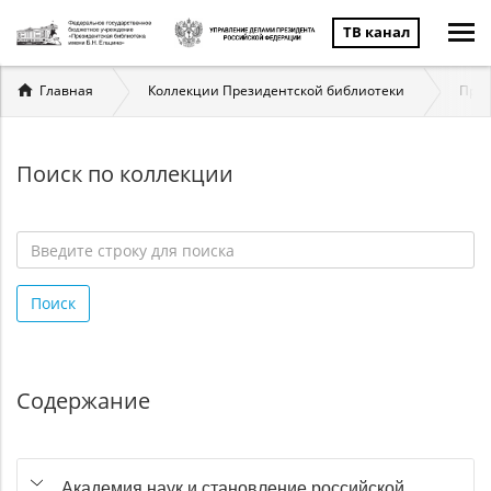
ТВ канал
Вы
Главная
Коллекции Президентской библиотеки
През
здесь
Поиск по коллекции
Введите
строку
Поиск
для
поиска
*
Содержание
Академия наук и становление российской