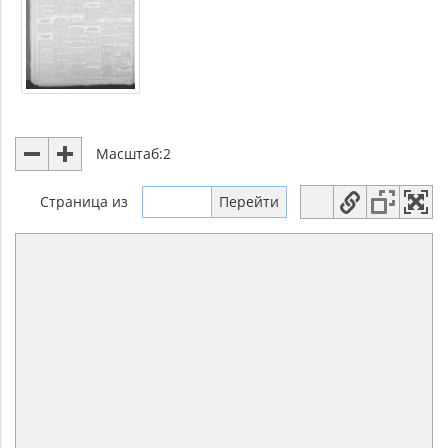
Масштаб:
2
Страница
из