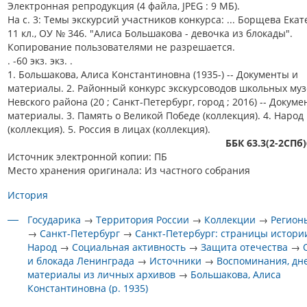
Электронная репродукция (4 файла, JPEG : 9 МБ).
На с. 3: Темы экскурсий участников конкурса: ... Борщева Екат
11 кл., ОУ № 346. "Алиса Большакова - девочка из блокады".
Копирование пользователями не разрешается.
. -60 экз. экз. .
1. Большакова, Алиса Константиновна (1935-) -- Документы и
материалы. 2. Районный конкурс экскурсоводов школьных муз
Невского района (20 ; Санкт-Петербург, город ; 2016) -- Докуме
материалы. 3. Память о Великой Победе (коллекция). 4. Народ
(коллекция). 5. Россия в лицах (коллекция).
ББК 63.3(2-2СПб
Источник электронной копии: ПБ
Место хранения оригинала: Из частного собрания
История
Государика
→
Территория России
→
Коллекции
→
Регион
→
Санкт-Петербург
→
Санкт-Петербург: страницы истори
Народ
→
Социальная активность
→
Защита отечества
→
и блокада Ленинграда
→
Источники
→
Воспоминания, дн
материалы из личных архивов
→
Большакова, Алиса
Константиновна (р. 1935)