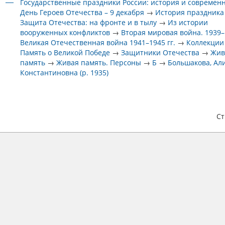
Государственные праздники России: история и современ
День Героев Отечества – 9 декабря
→
История праздника
Защита Отечества: на фронте и в тылу
→
Из истории
вооруженных конфликтов
→
Вторая мировая война. 1939–1
Великая Отечественная война 1941–1945 гг.
→
Коллекции
Память о Великой Победе
→
Защитники Отечества
→
Жив
память
→
Живая память. Персоны
→
Б
→
Большакова, Ал
Константиновна (р. 1935)
С