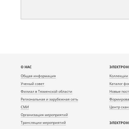
Карта
О НАС
ЭЛЕКТРОН
сайта
Общая информация
Коллекции
Ученый совет
Каталог фо
Филиал в Тюменской области
Новые пос
Региональная и зарубежная сеть
Формирован
СМИ
Центр ска
Организация мероприятий
Трансляции мероприятий
ЭЛЕКТРОН