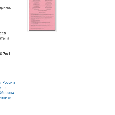
ерина,
еев
нты и
)6-7ю1
ы России
и
→
Оборона
евники,