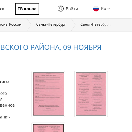
Ru
ск
ТВ канал
Войти
ионы России
Санкт-Петербург
Санкт-Петербург: страницы 
ВСКОГО РАЙОНА, 09 НОЯБРЯ
кого
ого
ия
твенное
анкт-