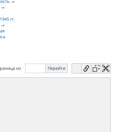
ность
→
→
945 гг.
→
ая
иса
траница
из